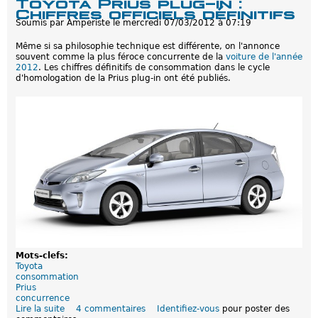
Toyota Prius plug-in :
e
p
Chiffres officiels définitifs
l
p
Soumis par
Amperiste
le
mercredi 07/03/2012 à 07:19
i
a
t
r
Même si sa philosophie technique est différente, on l'annonce
r
e
souvent comme la plus féroce concurrente de la
voiture de l'année
e
i
2012
. Les chiffres définitifs de consommation dans le cycle
d
l
d'homologation de la Prius plug-in ont été publiés.
'
s
e
é
s
l
s
e
e
c
n
t
c
r
e
i
à
q
2
u
€
e
:
s
u
n
a
r
g
Mots-clefs:
u
Toyota
m
consommation
e
Prius
n
concurrence
t
Lire la suite
d
4 commentaires
Identifiez-vous
pour poster des
d