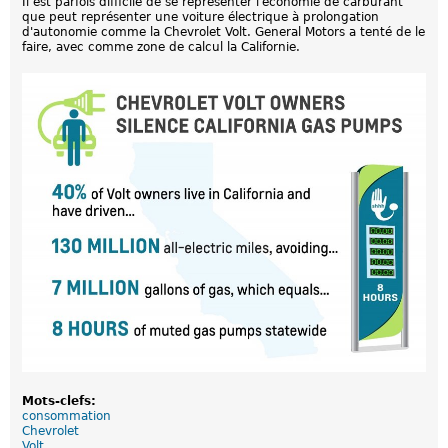
Il est parfois difficile de se représenter l'économie de carburant
v
que peut représenter une voiture électrique à prolongation
e
d'autonomie comme la Chevrolet Volt. General Motors a tenté de le
l
faire, avec comme zone de calcul la Californie.
l
e
m
a
l
h
o
n
n
ê
t
e
t
é
i
n
t
e
l
l
e
c
t
u
Mots-clefs:
e
consommation
l
Chevrolet
l
Volt