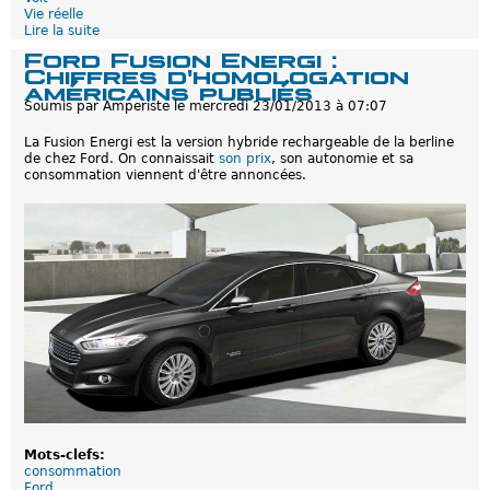
e
Vie réelle
d
Lire la suite
d
'
e
Ford Fusion Energi :
A
L
Chiffres d'homologation
u
a
américains publiés
t
V
o
Soumis par
Amperiste
le
mercredi 23/01/2013 à 07:07
o
P
l
l
La Fusion Energi est la version hybride rechargeable de la berline
t
u
de chez Ford. On connaissait
son prix
, son autonomie et sa
a
s
consommation viennent d'être annoncées.
f
a
i
t
é
c
o
n
o
m
i
s
e
r
8
h
d
Mots-clefs:
e
consommation
c
Ford
a