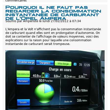
commentaires
e
e
T
Pourquoi il ne faut pas
p
o
regarder la consommation
l
y
instantanée de carburant
u
o
de l'Opel Ampera
s
t
p
Soumis par
Amperiste
le
lundi 27/02/2012 à 07:34
a
o
P
u
L'Ampera et la Volt n'affichent pas la consommation instantanée
r
r
de carburant quand elles sont en prolongation d'autonomie. On
i
l
doit se contenter de l'affichage de valeurs moyennes, voici des
u
'
explications sur la raison pour laquelle une consommation
s
A
instantanée de carburant serait trompeuse.
p
m
l
p
u
e
g
r
-
a
i
?
n
:
C
h
i
f
f
r
e
s
o
ff