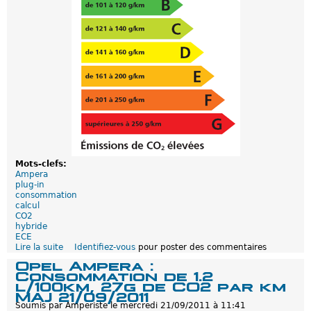
g
a
r
d
e
r
l
a
c
o
n
s
o
m
m
a
Mots-clefs:
t
Ampera
i
plug-in
o
consommation
n
calcul
i
CO2
n
hybride
s
ECE
t
Lire la suite
d
Identifiez-vous
pour poster des commentaires
a
e
Opel Ampera :
n
A
Consommation de 1.2
t
p
l/100km, 27g de CO2 par km
a
r
MAJ 21/09/2011
n
o
Soumis par
Amperiste
le
mercredi 21/09/2011 à 11:41
é
p