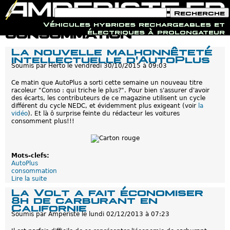
F
R
o
e
Véhicules hybrides rechargeables et
r
c
Jump to navigation
consommation
électriques à prolongateur
m
h
u
e
La nouvelle malhonnêteté
l
r
intellectuelle d'AutoPlus
a
c
i
Soumis par
Herto
le
vendredi 30/10/2015 à 09:03
h
r
e
e
Ce matin que AutoPlus a sorti cette semaine un nouveau titre
d
racoleur "Conso : qui triche le plus?". Pour bien s'assurer d'avoir
e
des écarts, les contributeurs de ce magazine utilisent un cycle
r
différent du cycle NEDC, et évidemment plus exigeant (voir
la
e
vidéo
). Et là ô surprise feinte du rédacteur les voitures
c
consomment plus!!!
h
e
r
c
Mots-clefs:
h
AutoPlus
e
consommation
Lire la suite
d
e
La Volt a fait économiser
L
8h de carburant en
a
Californie
n
Soumis par
Amperiste
le
lundi 02/12/2013 à 07:23
o
u