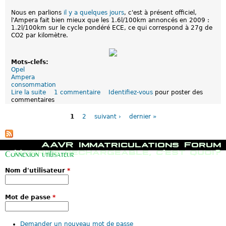
e
o
d
Nous en parlions
il y a quelques jours
, c'est à présent officiel,
s
e
l'Ampera fait bien mieux que les 1.6l/100km annoncés en 2009 :
d
c
1.2l/100km sur le cycle pondéré ECE, ce qui correspond à 27g de
e
a
CO2 par kilomètre.
s
r
c
b
h
u
i
Mots-clefs:
r
f
Opel
a
f
Ampera
n
r
consommation
t
e
Lire la suite
d
1 commentaire
Identifiez-vous
pour poster des
d
s
commentaires
e
e
d
P
O
l
e
a
p
1
2
suivant ›
dernier »
'
c
g
e
O
o
e
l
p
n
s
A
e
M
s
AAVR
Immatriculations
Forum
m
l
e
o
Hybride rechargeable, c'est quoi?
p
Connexion utilisateur
A
n
m
e
m
u
m
r
Nom d'utilisateur
*
p
p
a
a
e
r
t
:
r
i
i
C
a
n
o
Mot de passe
*
o
c
n
n
i
d
s
p
e
o
Demander un nouveau mot de passe
c