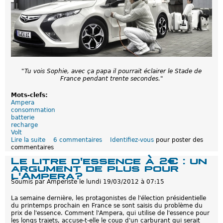
é
a
s
n
n
é
e
"Tu vois Sophie, avec ça papa il pourrait éclairer le Stade de
France pendant trente secondes."
Mots-clefs:
Ampera
consommation
batterie
recharge
Volt
Lire la suite
d
6 commentaires
Identifiez-vous
pour poster des
commentaires
e
C
Le litre d'essence à 2€ : un
o
argument de plus pour
m
l'Ampera?
p
Soumis par
Amperiste
le
lundi 19/03/2012 à 07:15
a
r
La semaine dernière, les protagonistes de l'élection présidentielle
a
du printemps prochain en France se sont saisis du problème du
i
prix de l'essence. Comment l'Ampera, qui utilise de l'essence pour
s
les longs trajets, accuse-t-elle le coup d'un carburant qui serait
o