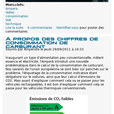
i
c
Mots-clefs:
i
Ampera
e
Voltec
l
consommation
s
Volt
d
technique
é
Lire la suite
d
4 commentaires
Identifiez-vous
pour poster des
f
commentaires
e
i
P
A propos des chiffres de
n
o
consommation de
i
u
carburant
t
r
Soumis par
Amperiste
le
jeudi 29/09/2011 à 10:33
i
q
f
u
Inaugurant un type d'alimentation peu conventionnelle, mêlant
s
o
essence et électricité, l'AmperA introduit une nouvelle
i
problématique dans le calcul de la consommation de carburant.
i
Nos savants de l'union européenne se sont bien sûr penchés sur le
l
problème, l'étiquetage de la consommation indicative étant
n
obligatoire sur le voitures, ainsi que leur calcul d'émissions de
e
CO2. Mais avant d'expliquer comment cela va se passer pour les
f
véhicules rechargeables, il est bon d'expliquer comment cela se
a
passe pour les véhicules thermiques conventionnels.
u
t
p
a
s
r
e