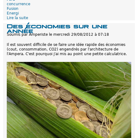
concurrence
r
Fusion
b
Energi
u
Lire la suite
d
r
e
a
Des économies sur une
F
n
année
o
t
Soumis par
Amperiste
le
mercredi 29/08/2012 à 07:18
r
e
d
n
Il est souvent difficile de se faire une idée rapide des économies
F
C
(cout, consommation, CO2) engendrés par l'architecture de
u
a
l'Ampera. C'est pourquoi j'ai mis au point une petite calculatrice.
s
l
i
i
o
f
n
o
E
r
n
n
e
i
r
e
g
i
:
C
h
i
f
f
r
e
s