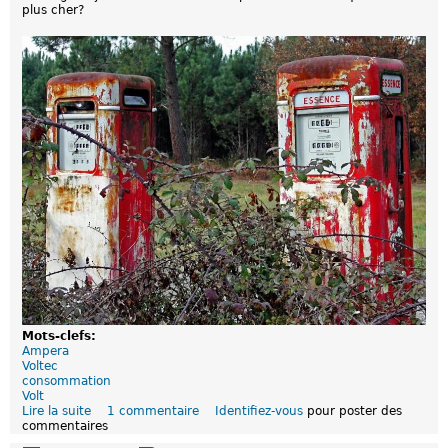
plus cher?
n
d
e
l
a
c
o
n
s
o
m
m
a
t
i
o
n
a
v
e
c
d
Mots-clefs:
'
Ampera
a
Voltec
u
consommation
t
Volt
r
Lire la suite
d
1 commentaire
Identifiez-vous
pour poster des
e
commentaires
e
s
L
a