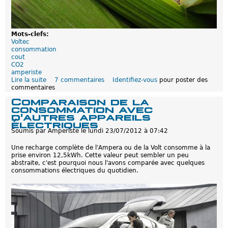
d
'
h
o
Mots-clefs:
m
Voltec
o
consommation
l
cout
o
CO2
g
amperiste
a
Lire la suite
d
7 commentaires
Identifiez-vous
pour poster des
t
commentaires
e
i
D
o
Comparaison de la
e
n
consommation avec
s
a
d'autres appareils
é
m
électriques
c
é
Soumis par
Amperiste
le
lundi 23/07/2012 à 07:42
o
r
n
i
Une recharge complète de l'Ampera ou de la Volt consomme à la
o
c
prise environ 12,5kWh. Cette valeur peut sembler un peu
m
a
abstraite, c'est pourquoi nous l'avons comparée avec quelques
i
i
consommations électriques du quotidien.
e
n
s
s
s
p
u
u
r
b
u
l
n
i
e