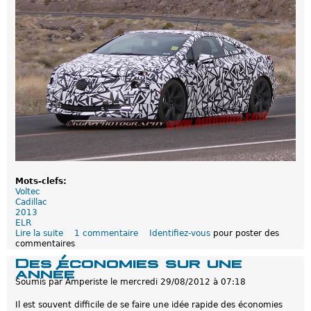
e
F
i
s
k
e
r
Mots-clefs:
Voltec
Cadillac
2013
ELR
Lire la suite
d
1 commentaire
Identifiez-vous
pour poster des
commentaires
e
D
Des économies sur une
e
année
n
Soumis par
Amperiste
le
mercredi 29/08/2012 à 07:18
o
u
Il est souvent difficile de se faire une idée rapide des économies
v