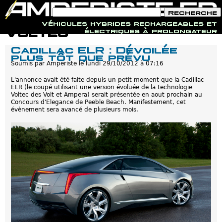
F
R
o
e
Véhicules hybrides rechargeables et
r
c
Jump to navigation
Voltec
électriques à prolongateur
m
h
u
e
Cadillac ELR : Dévoilée
l
r
plus tôt que prévu
a
c
i
Soumis par
Amperiste
le
lundi 29/10/2012 à 07:16
h
r
e
e
L'annonce avait été faite depuis un petit moment que la Cadillac
d
ELR (le coupé utilisant une version évoluée de la technologie
e
Voltec des Volt et Ampera) serait présentée en aout prochain au
r
Concours d'Elegance de Peeble Beach. Manifestement, cet
e
évènement sera avancé de plusieurs mois.
c
h
e
r
c
h
e