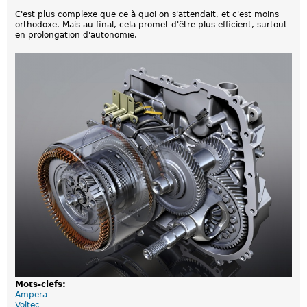
r
C'est plus complexe que ce à quoi on s'attendait, et c'est moins
e
orthodoxe. Mais au final, cela promet d'être plus efficient, surtout
d
en prolongation d'autonomie.
'
e
s
s
e
n
c
e
à
2
€
:
u
n
a
r
g
u
m
e
n
t
d
e
p
Mots-clefs:
l
Ampera
u
Voltec