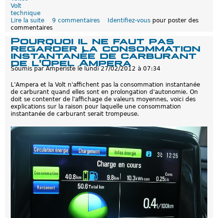
s
Volt
p
technique
o
Lire la suite
d
9 commentaires
Identifiez-vous
pour poster des
u
commentaires
e
r
L
Pourquoi il ne faut pas
l
a
regarder la consommation
'
t
instantanée de carburant
A
r
de l'Opel Ampera
m
a
Soumis par
Amperiste
le
lundi 27/02/2012 à 07:34
p
n
e
s
L'Ampera et la Volt n'affichent pas la consommation instantanée
r
m
de carburant quand elles sont en prolongation d'autonomie. On
a
i
doit se contenter de l'affichage de valeurs moyennes, voici des
?
s
explications sur la raison pour laquelle une consommation
s
instantanée de carburant serait trompeuse.
i
o
n
d
e
l
a
V
o
l
t
/
A
m
p