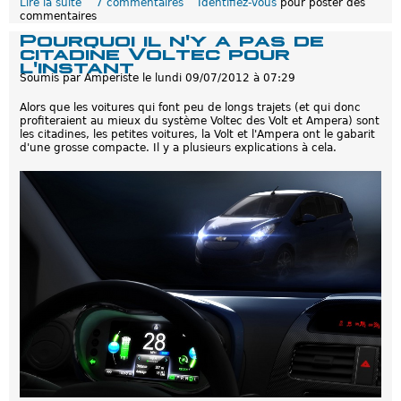
Lire la suite
d
7 commentaires
Identifiez-vous
pour poster des
commentaires
e
D
Pourquoi il n'y a pas de
e
citadine Voltec pour
s
l'instant
é
Soumis par
Amperiste
le
lundi 09/07/2012 à 07:29
c
o
Alors que les voitures qui font peu de longs trajets (et qui donc
n
profiteraient au mieux du système Voltec des Volt et Ampera) sont
o
les citadines, les petites voitures, la Volt et l'Ampera ont le gabarit
m
d'une grosse compacte. Il y a plusieurs explications à cela.
i
e
s
s
u
r
u
n
e
a
n
n
é
e