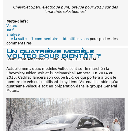
Chevrolet Spark électrique pure, prévue pour 2013 sur des
"marchés sélectionnés"
Mots-clefs:
Voltec
Tarif
analyse
Lire la suite
d
1 commentaire
Identifiez-vous
pour poster des
commentaires
e
P
Un quatrième modèle
o
Voltec pour bientôt ?
u
Soumis par
Amperiste
le
lundi 25/06/2012 à 07:34
r
q
Actuellement, deux modèles Voltec sont sur le marché : la
u
Chevrolet/Holden Volt et l'Opel/Vauxhall Ampera. En 2014 ou
o
2015, Cadillac lancera son coupé ELR, ce qui portera à trois le
i
nombre de véhicules utilisant le système Voltec. Il semble qu'un
i
quatrième véhicule soit en préparation dans le groupe General
l
Motors.
n
'
y
a
p
a
s
d
e
c