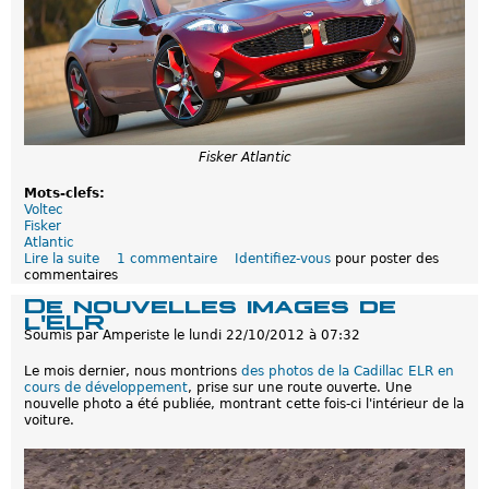
v
o
i
l
é
e
p
l
u
Fisker Atlantic
s
t
ô
Mots-clefs:
t
Voltec
q
Fisker
u
Atlantic
e
Lire la suite
d
1 commentaire
Identifiez-vous
pour poster des
p
commentaires
e
r
D
De nouvelles images de
é
e
l'ELR
v
s
Soumis par
Amperiste
le
lundi 22/10/2012 à 07:32
u
n
o
Le mois dernier, nous montrions
des photos de la Cadillac ELR en
u
cours de développement
, prise sur une route ouverte. Une
v
nouvelle photo a été publiée, montrant cette fois-ci l'intérieur de la
e
voiture.
l
l
e
s
d