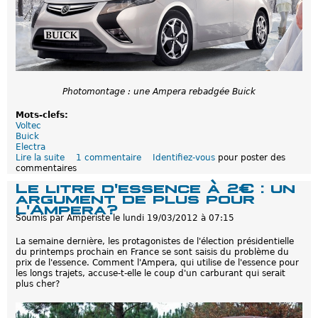
i
t
a
d
i
n
e
V
Photomontage : une Ampera rebadgée Buick
o
l
Mots-clefs:
t
Voltec
e
Buick
c
Electra
p
Lire la suite
d
1 commentaire
Identifiez-vous
pour poster des
o
commentaires
e
u
U
r
Le litre d'essence à 2€ : un
n
l
argument de plus pour
q
'
l'Ampera?
u
i
Soumis par
Amperiste
le
lundi 19/03/2012 à 07:15
a
n
t
s
La semaine dernière, les protagonistes de l'élection présidentielle
r
t
du printemps prochain en France se sont saisis du problème du
i
a
prix de l'essence. Comment l'Ampera, qui utilise de l'essence pour
è
n
les longs trajets, accuse-t-elle le coup d'un carburant qui serait
m
t
plus cher?
e
m
o
d