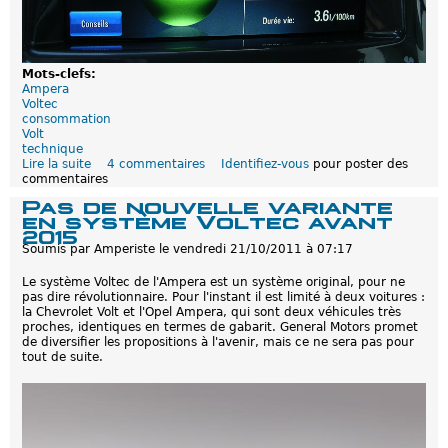
e
r
a
d
é
Mots-clefs:
v
Ampera
o
Voltec
i
consommation
l
Volt
é
technique
e
Lire la suite
d
4 commentaires
Identifiez-vous
pour poster des
-
commentaires
e
m
P
Pas de nouvelle variante
i
o
en système Voltec avant
s
u
2015
e
r
Soumis par
Amperiste
le
vendredi 21/10/2011 à 07:17
a
q
j
u
Le système Voltec de l'Ampera est un système original, pour ne
o
o
pas dire révolutionnaire. Pour l'instant il est limité à deux voitures :
u
i
la Chevrolet Volt et l'Opel Ampera, qui sont deux véhicules très
r
i
proches, identiques en termes de gabarit. General Motors promet
0
l
de diversifier les propositions à l'avenir, mais ce ne sera pas pour
3
n
tout de suite.
/
e
0
f
3
a
/
u
2
t
0
p