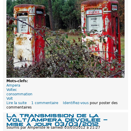
è
l
e
V
o
l
t
e
c
p
o
u
r
b
i
e
n
t
Mots-clefs:
ô
Ampera
t
Voltec
?
consommation
Volt
Lire la suite
d
1 commentaire
Identifiez-vous
pour poster des
commentaires
e
L
La transmission de la
e
Volt/Ampera dévoilée -
l
mise a jour 03/03/2012
i
Soumis par
Amperiste
le
samedi 03/03/2012 à 21:27
t