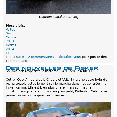
Concept Cadillac Converj
Mots-clefs:
Voltec
Salon
Cadillac
2013
Detroit
2014
ELR
Lire la suite
d
2 commentaires
Identifiez-vous
pour poster des
commentaires
e
C
Des nouvelles de Fisker
a
Soumis par
Amperiste
le
mercredi 24/10/2012 à 08:17
d
i
Outre l'Opel Ampera et la Chevrolet Volt, il y a une autre hybride
l
rechargeable actuellement sur le marché dans nos contrées : la
l
Fisker Karma. Elle est bien plus chère, mais son (jeune)
a
constructeur prépare un modèle plus petit, l'Atlantic. Cela ne se
c
passe pas sans quelques turbulences.
E
L
R
:
D
é