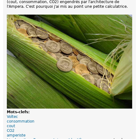
(cout, consommation, CO2) engendrés par l'architecture de
e
l'Ampera. C'est pourquoi j'ai mis au point une petite calculatrice.
l
l
e
s
i
m
a
g
e
s
d
e
l
'
E
L
R
Mots-clefs:
Voltec
consommation
cout
CO2
amperiste