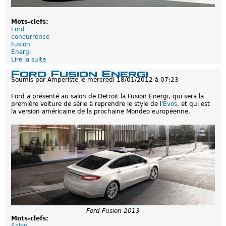
f
r
e
Mots-clefs:
s
Ford
d
concurrence
'
Fusion
h
Energi
o
Lire la suite
d
m
e
o
Ford Fusion Energi
F
l
Soumis par
Amperiste
le
mercredi 18/01/2012 à 07:23
o
o
r
g
Ford a présenté au salon de Detroit la Fusion Energi, qui sera la
d
a
première voiture de série à reprendre le style de l'
Evos
, et qui est
F
t
la version américaine de la prochaine Mondeo européenne.
u
i
s
o
i
n
o
a
n
m
E
é
n
r
e
i
r
c
g
a
i
i
:
n
L
s
Ford Fusion 2013
e
p
Mots-clefs:
p
u
Salon