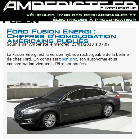
F
R
o
e
Véhicules hybrides rechargeables et
r
c
Jump to navigation
Fusion
électriques à prolongateur
m
h
u
e
Ford Fusion Energi :
l
r
Chiffres d'homologation
a
c
américains publiés
i
h
r
Soumis par
Amperiste
le
mercredi 23/01/2013 à 07:07
e
e
d
La Fusion Energi est la version hybride rechargeable de la berline
e
de chez Ford. On connaissait
son prix
, son autonomie et sa
r
consommation viennent d'être annoncées.
e
c
h
e
r
c
h
e