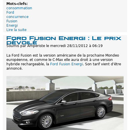
Mots-clefs:
consommation
Ford
concurrence
Fusion
Energi
Lire la suite
d
e
Ford Fusion Energi : Le prix
F
dévoilé
o
Soumis par
Amperiste
le
mercredi 28/11/2012 à 06:19
r
d
La Ford Fusion est la version américaine de la prochaine Mondeo
F
européenne, et comme le C-Max elle aura droit à une version
u
hybride rechargeable, la
Ford Fusion Energi
. Son tarif vient d'être
s
annoncé.
i
o
n
E
n
e
r
g
i
:
C
h
i
f