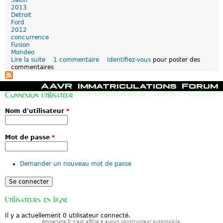
r
b
2013
i
l
Detroit
x
i
Ford
d
é
2012
é
s
concurrence
v
Fusion
o
Mondeo
i
Lire la suite
d
1 commentaire
Identifiez-vous
pour poster des
l
commentaires
e
é
F
o
M
AAVR
Immatriculations
Forum
r
e
Hybride rechargeable, c'est quoi?
Connexion utilisateur
d
n
F
u
Nom d'utilisateur
*
u
p
s
r
i
i
o
n
Mot de passe
*
n
c
E
i
n
p
Demander un nouveau mot de passe
e
a
r
l
g
i
Utilisateurs en ligne
Il y a actuellement 0 utilisateur connecté.
Amperiste.fr n'est affilié à aucun constructeur automobile.