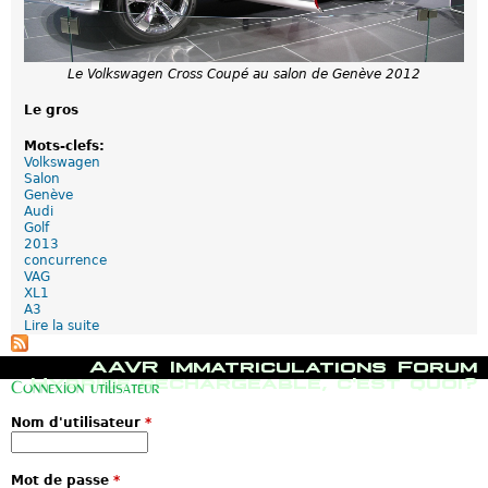
:
L
e
s
s
Le Volkswagen Cross Coupé au salon de Genève 2012
a
g
Le gros
e
s
Mots-clefs:
Volkswagen
Salon
Genève
Audi
Golf
2013
concurrence
VAG
XL1
A3
Lire la suite
d
e
V
M
AAVR
Immatriculations
Forum
A
e
Hybride rechargeable, c'est quoi?
Connexion utilisateur
G
n
:
u
Nom d'utilisateur
*
L
p
a
r
f
i
o
n
Mot de passe
*