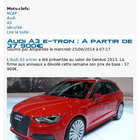
p
c
e
l
Mots-clefs:
u
u
NCAP
t
b
Audi
l
A3
a
sécurité
c
Lire la suite
d
o
e
Audi A3 e-tron : A partir de
n
5
37 900€
d
é
u
Soumis par
Amperiste
le
mercredi 25/06/2014 à 07:17
t
i
o
r
L'
Audi A3 e-tron
a été présentée au salon de Genève 2013. La
i
e
firme aux anneaux a dévoilé cette semaine son prix de base : 37
l
900€.
e
s
a
u
N
C
A
P
p
o
u
r
l
'
A