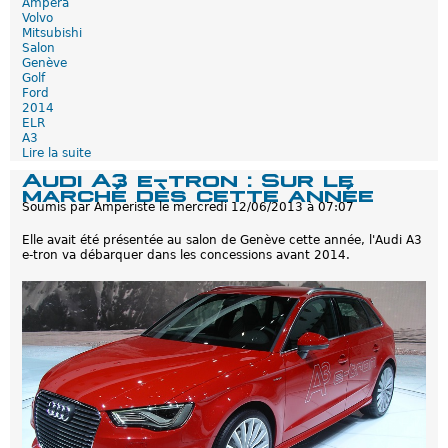
Ampera
r
Volvo
d
Mitsubishi
e
Salon
3
Genève
7
Golf
9
Ford
0
2014
0
ELR
€
A3
Lire la suite
d
e
Audi A3 e-tron : Sur le
S
marché dès cette année
a
Soumis par
Amperiste
le
mercredi 12/06/2013 à 07:07
l
o
Elle avait été présentée au salon de Genève cette année, l'Audi A3
n
e-tron va débarquer dans les concessions avant 2014.
d
e
G
e
n
è
v
e
2
0
1
4
: