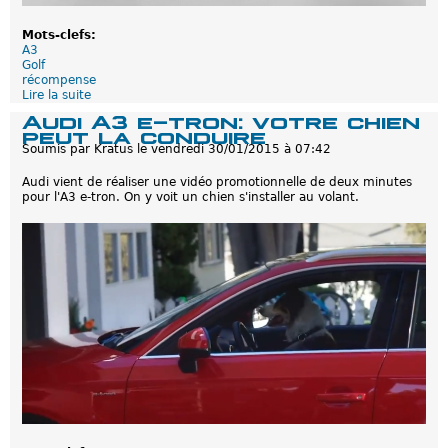
Mots-clefs:
A3
Golf
récompense
Lire la suite
d
e
Audi A3 e-tron: votre chien
G
peut la conduire
o
Soumis par
Kratus
le
vendredi 30/01/2015 à 07:42
l
f
Audi vient de réaliser une vidéo promotionnelle de deux minutes
G
pour l'A3 e-tron. On y voit un chien s'installer au volant.
T
E
/
A
3
e
-
t
r
o
n
:
P
r
i
x
e