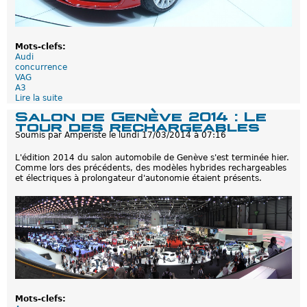
3
e
-
t
r
Mots-clefs:
o
Audi
n
concurrence
VAG
A3
Lire la suite
d
e
Salon de Genève 2014 : Le
A
tour des rechargeables
u
Soumis par
Amperiste
le
lundi 17/03/2014 à 07:16
d
i
L'édition 2014 du salon automobile de Genève s'est terminée hier.
A
Comme lors des précédents, des modèles hybrides rechargeables
3
et électriques à prolongateur d'autonomie étaient présents.
e
-
t
r
o
n
:
A
p
a
r
t
Mots-clefs:
i