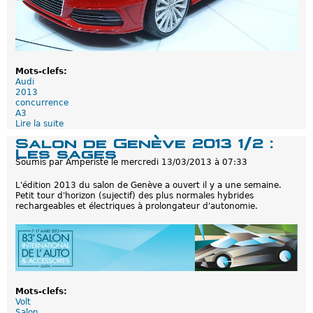
L
e
t
o
u
r
d
Mots-clefs:
e
Audi
s
2013
r
concurrence
e
A3
c
Lire la suite
d
h
e
a
Salon de Genève 2013 1/2 :
A
r
Les sages
u
g
Soumis par
Amperiste
le
mercredi 13/03/2013 à 07:33
d
e
i
a
L'édition 2013 du salon de Genève a ouvert il y a une semaine.
A
b
Petit tour d'horizon (sujectif) des plus normales hybrides
3
l
rechargeables et électriques à prolongateur d'autonomie.
e
e
-
s
t
r
o
n
:
S
u
Mots-clefs:
r
Volt
l
Salon