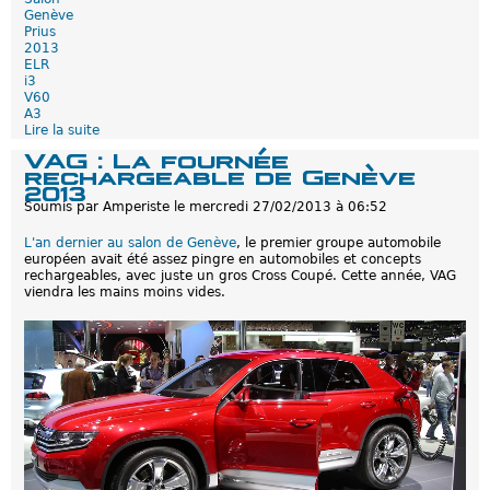
e
Genève
m
Prius
a
2013
r
ELR
c
i3
h
V60
é
A3
d
Lire la suite
d
è
e
VAG : La fournée
s
S
rechargeable de Genève
c
a
2013
e
l
Soumis par
Amperiste
le
mercredi 27/02/2013 à 06:52
t
o
t
n
L'an dernier au salon de Genève
, le premier groupe automobile
e
d
européen avait été assez pingre en automobiles et concepts
a
e
rechargeables, avec juste un gros Cross Coupé. Cette année, VAG
n
G
viendra les mains moins vides.
n
e
é
n
e
è
v
e
2
0
1
3
1
/
2