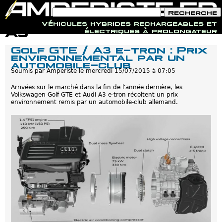
F
R
o
e
Véhicules hybrides rechargeables et
r
c
Jump to navigation
A3
électriques à prolongateur
m
h
u
e
Golf GTE / A3 e-tron : Prix
l
r
environnemental par un
a
c
automobile-club
i
h
r
Soumis par
Amperiste
le
mercredi 15/07/2015 à 07:05
e
e
d
Arrivées sur le marché dans la fin de l'année dernière, les
e
Volkswagen Golf GTE et Audi A3 e-tron récoltent un prix
r
environnement remis par un automobile-club allemand.
e
c
h
e
r
c
h
e