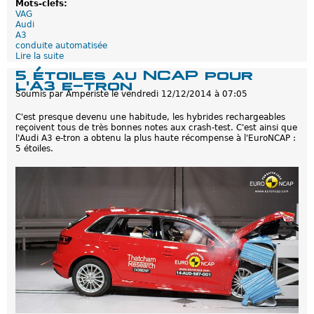
Mots-clefs:
n
VAG
v
Audi
i
A3
r
conduite automatisée
o
Lire la suite
d
n
e
n
5 étoiles au NCAP pour
A
e
l'A3 e-tron
u
m
Soumis par
Amperiste
le
vendredi 12/12/2014 à 07:05
d
e
i
n
C'est presque devenu une habitude, les hybrides rechargeables
A
t
reçoivent tous de très bonnes notes aux crash-test. C'est ainsi que
3
a
l'Audi A3 e-tron a obtenu la plus haute récompense à l'EuroNCAP :
e
l
5 étoiles.
-
p
t
a
r
r
o
u
n
n
:
a
v
u
o
t
t
o
r
m
e
o
c
b
h
i
i
l
e
e
n
-