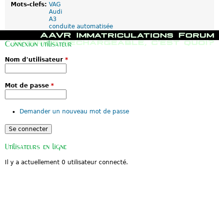
Mots-clefs:
VAG
Audi
A3
conduite automatisée
M
AAVR
Immatriculations
Forum
e
Hybride rechargeable, c'est quoi?
Connexion utilisateur
n
u
Nom d'utilisateur
*
p
r
i
n
Mot de passe
*
c
i
p
Demander un nouveau mot de passe
a
l
Utilisateurs en ligne
Il y a actuellement 0 utilisateur connecté.