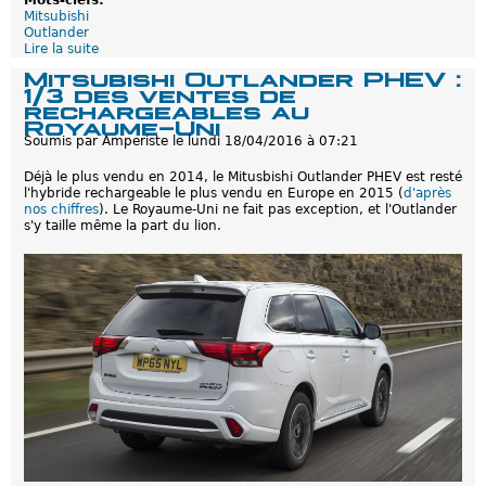
Mots-clefs:
M
e
Mitsubishi
o
c
Outlander
n
h
Lire la suite
d
d
a
e
Mitsubishi Outlander PHEV :
i
r
M
1/3 des ventes de
a
g
i
rechargeables au
l
e
t
Royaume-Uni
d
a
s
e
Soumis par
Amperiste
le
lundi 18/04/2016 à 07:21
b
u
P
l
b
a
e
Déjà le plus vendu en 2014, le Mitusbishi Outlander PHEV est resté
i
r
l'hybride rechargeable le plus vendu en Europe en 2015 (
d'après
s
i
nos chiffres
). Le Royaume-Uni ne fait pas exception, et l'Outlander
h
s
s'y taille même la part du lion.
i
O
u
t
l
a
n
d
e
r
P
H
E
V
:
p