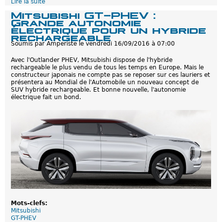
e
Lire la suite
d
i
e
Mitsubishi GT-PHEV :
n
M
Grande autonomie
d
i
électrique pour un hybride
'
t
rechargeable
é
s
Soumis par
Amperiste
le
vendredi 16/09/2016 à 07:00
v
u
o
b
Avec l'Outlander PHEV, Mitsubishi dispose de l'hybride
l
i
rechargeable le plus vendu de tous les temps en Europe. Mais le
u
s
constructeur japonais ne compte pas se reposer sur ces lauriers et
t
h
présentera au Mondial de l'Automobile un nouveau concept de
i
i
SUV hybride rechargeable. Et bonne nouvelle, l'autonomie
o
O
électrique fait un bond.
n
u
s
t
l
a
n
d
e
r
P
H
E
V
:
P
e
Mots-clefs:
t
Mitsubishi
i
GT-PHEV