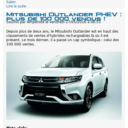
Salon
o
Lire la suite
d
n
e
o
Mitsubishi Outlander PHEV :
M
m
plus de 100 000 vendus !
i
i
Soumis par
Amperiste
le
vendredi 27/05/2016 à 06:53
t
e
s
é
Depuis plus de deux ans, le Mitsubishi Outlander est en haut des
u
l
classements de ventes d'hybrides rechargeables là où il est
b
e
présent. Le mois dernier, il a passé un cap symbolique : celui des
i
c
100 000 ventes.
s
t
h
r
i
i
:
q
N
u
o
e
u
p
v
o
e
u
a
r
u
u
c
n
o
h
n
y
c
b
e
r
p
i
t
d
a
e
u
r