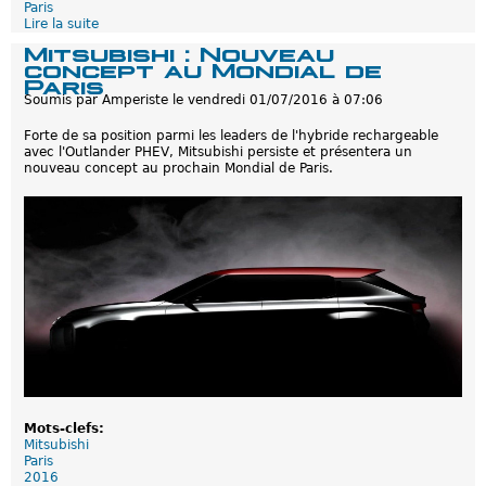
t
Paris
g
Lire la suite
d
a
e
Mitsubishi : Nouveau
i
M
concept au Mondial de
n
i
Paris
d
t
Soumis par
Amperiste
le
vendredi 01/07/2016 à 07:06
'
s
a
u
Forte de sa position parmi les leaders de l'hybride rechargeable
u
b
avec l'Outlander PHEV, Mitsubishi persiste et présentera un
t
i
nouveau concept au prochain Mondial de Paris.
o
s
n
h
o
i
m
G
i
T
e
-
P
H
E
V
:
G
r
a
n
d
Mots-clefs:
e
Mitsubishi
a
Paris
u
2016
t