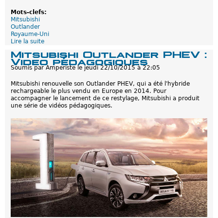
l
u
Mots-clefs:
s
Mitsubishi
d
Outlander
e
Royaume-Uni
1
Lire la suite
d
0
e
0
Mitsubishi Outlander PHEV :
M
0
Video pédagogiques
i
0
Soumis par
Amperiste
le
jeudi 22/10/2015 à 22:05
t
0
s
v
Mitsubishi renouvelle son Outlander PHEV, qui a été l'hybride
u
e
rechargeable le plus vendu en Europe en 2014. Pour
b
n
accompagner le lancement de ce restylage, Mitsubishi a produit
i
d
une série de vidéos pédagogiques.
s
u
h
s
i
!
O
u
t
l
a
n
d
e
r
P
H
E
V