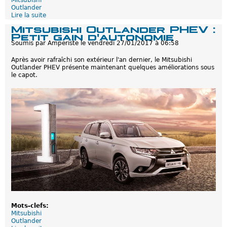
Mitsubishi
Outlander
Lire la suite
d
e
Mitsubishi Outlander PHEV :
M
Petit gain d'autonomie
i
Soumis par
Amperiste
le
vendredi 27/01/2017 à 06:58
t
s
Après avoir rafraîchi son extérieur l'an dernier, le Mitsubishi
u
Outlander PHEV présente maintenant quelques améliorations sous
b
le capot.
i
s
h
i
O
u
t
l
a
n
d
e
r
P
H
E
V
:
Mots-clefs:
P
Mitsubishi
l
Outlander