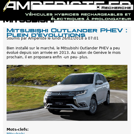
F
R
o
e
Véhicules hybrides rechargeables et
r
c
Jump to navigation
Mitsubishi
électriques à prolongateur
m
h
u
e
Mitsubishi Outlander PHEV :
l
r
Plein d'évolutions
a
c
i
Soumis par
Amperiste
le
lundi 26/02/2018 à 07:01
h
r
e
e
Bien installé sur le marché, le Mitsubishi Outlander PHEV a peu
d
évolué depuis son arrivée en 2013. Au salon de Genève le mois
e
prochain, il en proposera enfin -un peu- plus.
r
e
c
h
e
r
c
h
e
Mots-clefs: