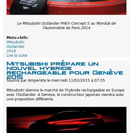
:
L
e
r
e
Le Mitsubishi Outlander PHEV Concept S au Mondial de
s
l'Automobile de Paris 2014
t
y
Mots-clefs:
l
Mitsubishi
a
Outlander
g
2016
e
Lire la suite
d
e
Mitsubishi prépare un
M
nouvel hybride
i
rechargeable pour Genève
t
2015
s
Soumis par
Amperiste
le
mercredi 11/02/2015 à 07:55
u
b
Mitsubishi domine le marché de l'hybride rechargeable en Europe
i
avec l'Outlander. A Genève, le constructeur japonais viendra avec
s
une proposition différente.
h
i
O
u
t
l
a
n