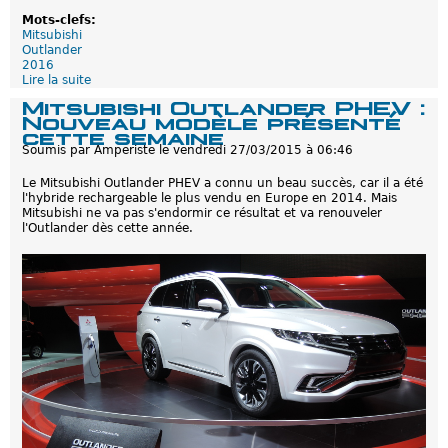
R
V
Mots-clefs:
o
i
Mitsubishi
y
d
Outlander
a
e
2016
u
o
Lire la suite
d
m
p
e
Mitsubishi Outlander PHEV :
e
é
M
Nouveau modèle présenté
-
d
i
cette semaine
U
a
t
n
g
Soumis par
Amperiste
le
vendredi 27/03/2015 à 06:46
s
i
o
u
g
Le Mitsubishi Outlander PHEV a connu un beau succès, car il a été
b
i
l'hybride rechargeable le plus vendu en Europe en 2014. Mais
i
q
Mitsubishi ne va pas s'endormir ce résultat et va renouveler
s
u
l'Outlander dès cette année.
h
e
i
s
O
u
t
l
a
n
d
e
r
P
H
E
V