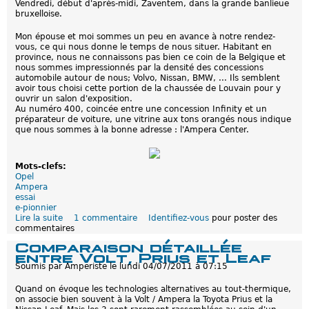
Vendredi, début d'après-midi, Zaventem, dans la grande banlieue
d
bruxelloise.
e
l
'
Mon épouse et moi sommes un peu en avance à notre rendez-
O
vous, ce qui nous donne le temps de nous situer. Habitant en
p
province, nous ne connaissons pas bien ce coin de la Belgique et
e
nous sommes impressionnés par la densité des concessions
l
automobile autour de nous; Volvo, Nissan, BMW, ... Ils semblent
A
avoir tous choisi cette portion de la chaussée de Louvain pour y
m
ouvrir un salon d'exposition.
p
Au numéro 400, coincée entre une concession Infinity et un
e
préparateur de voiture, une vitrine aux tons orangés nous indique
r
que nous sommes à la bonne adresse : l'Ampera Center.
a
1
/
Mots-clefs:
2
Opel
Ampera
essai
e-pionnier
Lire la suite
d
1 commentaire
Identifiez-vous
pour poster des
commentaires
e
E
Comparaison détaillée
x
entre Volt, Prius et Leaf
c
Soumis par
Amperiste
le
lundi 04/07/2011 à 07:15
l
u
Quand on évoque les technologies alternatives au tout-thermique,
s
on associe bien souvent à la Volt / Ampera la Toyota Prius et la
i