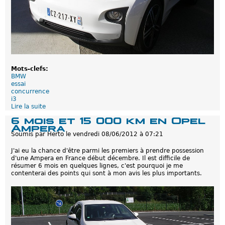
n
H
y
b
r
i
d
L
Mots-clefs:
BMW
essai
concurrence
i3
Lire la suite
d
e
6 mois et 15 000 km en Opel
B
Ampera
M
Soumis par
Herto
le
vendredi 08/06/2012 à 07:21
W
i
J'ai eu la chance d'être parmi les premiers à prendre possession
3
d'une Ampera en France début décembre. Il est difficile de
a
résumer 6 mois en quelques lignes, c'est pourquoi je me
v
contenterai des points qui sont à mon avis les plus importants.
e
c
R
E
x
:
E