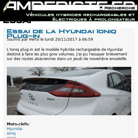
F
R
o
e
Véhicules hybrides rechargeables et
r
c
Jump to navigation
essai
électriques à prolongateur
m
h
u
e
Essai de la Hyundai Ioniq
l
r
Plug-in
a
c
i
Soumis par
Herto
le
lundi 20/11/2017 à 06:59
h
r
e
e
L'Ioniq plug-in est le modèle hybride rechargeable de Hyundai
d
destiné à faire les plus gros volumes. J'ai pu l'essayer brièvement
e
sur des routes alsaciennes dans un jeudi de novembre ensoleillé.
r
e
c
h
e
r
c
h
e
Mots-clefs:
Hyundai
ioniq