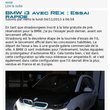
a
essai
l
Lire la suite
d
e
BMW i3 avec REx : Essai
E
rapide
s
Soumis par
Herto
le
lundi 04/11/2013 à 06:59
s
a
En tant que strasbourgeois inscrit à la liste gratuite de pré-
i
réservation pour la BMW, j'ai pu l'essayer jeudi dernier, avant son
d
lancement officiel.
e
Strasbourg est la deuxième étape de la tournée d'essais de l'i3,
l
avant le lancement officiel dans les concessions habilitées. Le
a
départ de l'essai a lieu à une grande galerie commerciale de la
M
ville. 4 BMW i3 sont mobilisées pour l’événement, toutes équipées
e
du prolongateur d'autonomie REx. Cela tombe bien, c'est dans
r
cette configuration qu'elle nous intéresse sur amperiste.fr, et c'est
c
également dans cette configuration que l'i3 devrait être la plus
e
vendue en France et en Europe.
d
e
s
S
5
0
0
P
l
u
g
-
I