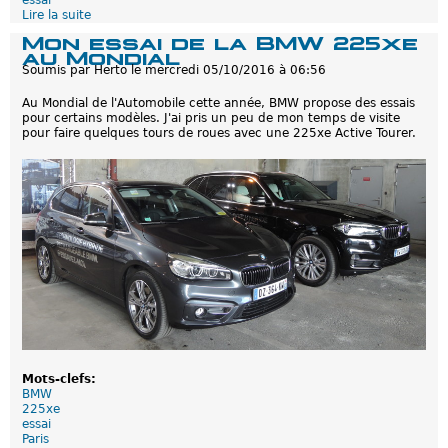
essai
Lire la suite
d
e
Mon essai de la BMW 225xe
E
au Mondial
s
Soumis par
Herto
le
mercredi 05/10/2016 à 06:56
s
a
Au Mondial de l'Automobile cette année, BMW propose des essais
i
pour certains modèles. J'ai pris un peu de mon temps de visite
d
pour faire quelques tours de roues avec une 225xe Active Tourer.
e
l
a
H
y
u
n
d
a
i
I
o
n
i
q
P
l
Mots-clefs:
u
BMW
g
225xe
-
essai
i
Paris