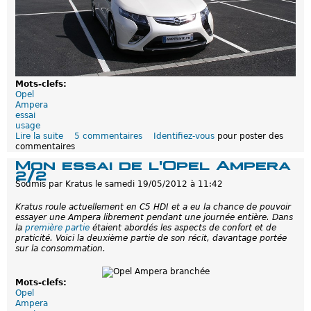
s
s
a
i
r
a
p
i
Mots-clefs:
d
Opel
e
Ampera
essai
usage
Lire la suite
d
5 commentaires
Identifiez-vous
pour poster des
commentaires
e
6
Mon essai de l'Opel Ampera
m
2/2
o
Soumis par
Kratus
le
samedi 19/05/2012 à 11:42
i
s
Kratus roule actuellement en C5 HDI et a eu la chance de pouvoir
e
essayer une Ampera librement pendant une journée entière. Dans
t
la
première partie
étaient abordés les aspects de confort et de
1
praticité. Voici la deuxième partie de son récit, davantage portée
5
sur la consommation.
0
0
0
k
Mots-clefs:
m
Opel
e
Ampera