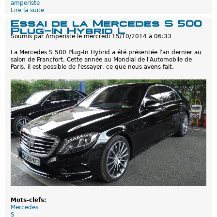
n
amperiste
Lire la suite
d
e
Essai de la Mercedes S 500
M
Plug-In Hybrid L
o
Soumis par
Amperiste
le
mercredi 15/10/2014 à 06:33
n
e
La Mercedes S 500 Plug-In Hybrid a été présentée l'an dernier au
s
salon de Francfort. Cette année au Mondial de l'Automobile de
s
Paris, il est possible de l'essayer, ce que nous avons fait.
a
i
d
e
l
a
B
M
W
2
2
5
x
e
a
u
M
o
n
Mots-clefs:
d
Mercedes
i
S