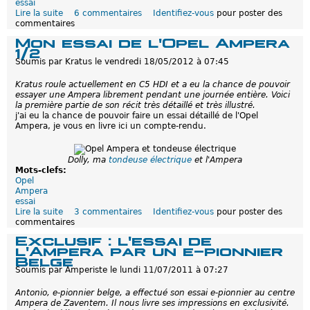
n
essai
O
Lire la suite
d
6 commentaires
Identifiez-vous
pour poster des
p
commentaires
e
e
M
Mon essai de l'Opel Ampera
l
o
1/2
A
n
Soumis par
Kratus
le
vendredi 18/05/2012 à 07:45
m
e
p
s
Kratus roule actuellement en C5 HDI et a eu la chance de pouvoir
e
s
essayer une Ampera librement pendant une journée entière. Voici
r
a
la première partie de son récit très détaillé et très illustré.
a
i
j'ai eu la chance de pouvoir faire un essai détaillé de l'Opel
d
Ampera, je vous en livre ici un compte-rendu.
e
l
'
O
Dolly, ma
tondeuse électrique
et l'Ampera
p
Mots-clefs:
e
Opel
l
Ampera
A
essai
m
Lire la suite
d
3 commentaires
Identifiez-vous
pour poster des
p
commentaires
e
e
M
Exclusif : l'essai de
r
o
l'Ampera par un e-pionnier
a
n
Belge
2
e
Soumis par
Amperiste
le
lundi 11/07/2011 à 07:27
/
s
2
s
Antonio, e-pionnier belge, a effectué son essai e-pionnier au centre
a
Ampera de Zaventem. Il nous livre ses impressions en exclusivité.
i