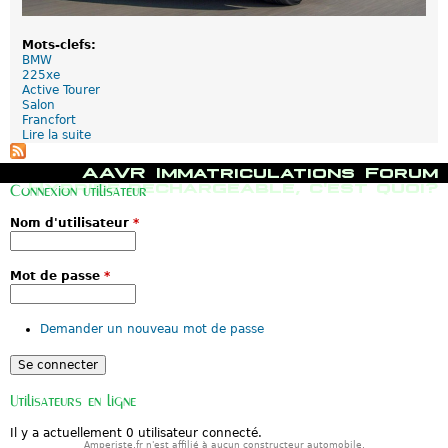
n
d
i
Mots-clefs:
a
BMW
l
225xe
Active Tourer
Salon
Francfort
Lire la suite
d
e
B
M
AAVR
Immatriculations
Forum
M
e
Hybride rechargeable, c'est quoi?
Connexion utilisateur
W
n
2
u
Nom d'utilisateur
*
2
p
5
r
x
i
e
n
Mot de passe
*
A
c
T
i
:
p
Demander un nouveau mot de passe
P
a
r
l
é
s
e
Utilisateurs en ligne
n
t
Il y a actuellement 0 utilisateur connecté.
à
Amperiste.fr n'est affilié à aucun constructeur automobile.