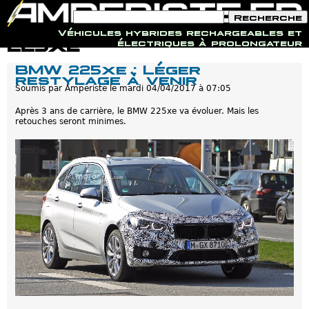
F
R
o
e
Véhicules hybrides rechargeables et
r
c
Jump to navigation
225xe
électriques à prolongateur
m
h
u
e
BMW 225xe : Léger
l
r
restylage à venir
a
c
i
Soumis par
Amperiste
le
mardi 04/04/2017 à 07:05
h
r
e
e
Après 3 ans de carrière, le BMW 225xe va évoluer. Mais les
d
retouches seront minimes.
e
r
e
c
h
e
r
c
h
e