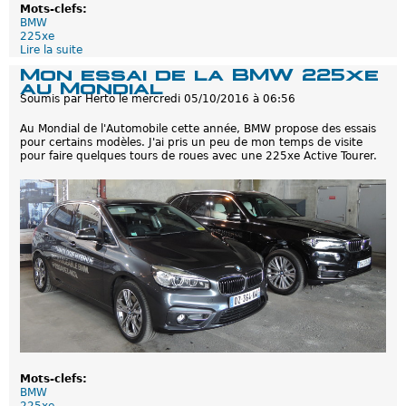
Mots-clefs:
BMW
225xe
Lire la suite
d
e
Mon essai de la BMW 225xe
B
au Mondial
M
Soumis par
Herto
le
mercredi 05/10/2016 à 06:56
W
2
Au Mondial de l'Automobile cette année, BMW propose des essais
2
pour certains modèles. J'ai pris un peu de mon temps de visite
5
pour faire quelques tours de roues avec une 225xe Active Tourer.
x
e
:
L
é
g
e
r
r
e
s
t
y
l
a
g
e
Mots-clefs:
à
BMW
v