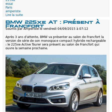
225xe
e
essai
n
Paris
i
amperiste
r
Lire la suite
d
e
BMW 225xe AT : Présent à
M
Francfort
o
Soumis par
Amperiste
le
vendredi 04/09/2015 à 07:12
n
e
Après 3 ans d'attente, BMW va présenter au salon de Francfort la
s
version de série de son monospace compact hybride rechargeable
s
: le 225xe Active Tourer sera présent au salon de Francfort qui
a
ouvre la semaine prochaine.
i
d
e
l
a
B
M
W
2
2
5
x
e
a
u
M
o