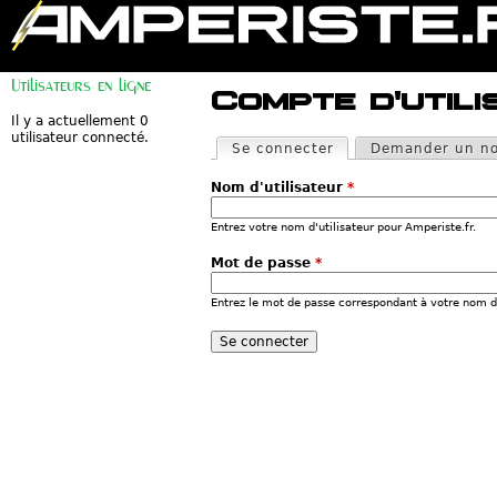
M
e
Utilisateurs en ligne
n
Compte d'utili
u
p
Il y a actuellement 0
O
r
utilisateur connecté.
n
Se connecter
(onglet actif)
Demander un no
i
g
n
l
c
Nom d'utilisateur
*
e
i
t
p
s
Entrez votre nom d'utilisateur pour Amperiste.fr.
a
p
l
r
Mot de passe
*
i
n
Entrez le mot de passe correspondant à votre nom d'
c
i
p
a
u
x