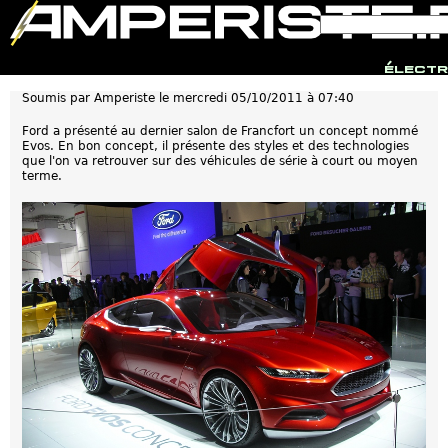
F
R
o
e
r
c
Jump to navigation
Ford Evos
m
h
électr
u
e
l
Soumis par
Amperiste
le
mercredi 05/10/2011 à 07:40
r
a
c
i
h
Ford a présenté au dernier salon de Francfort un concept nommé
r
e
Evos. En bon concept, il présente des styles et des technologies
e
que l'on va retrouver sur des véhicules de série à court ou moyen
d
terme.
e
r
e
c
h
e
r
c
h
e