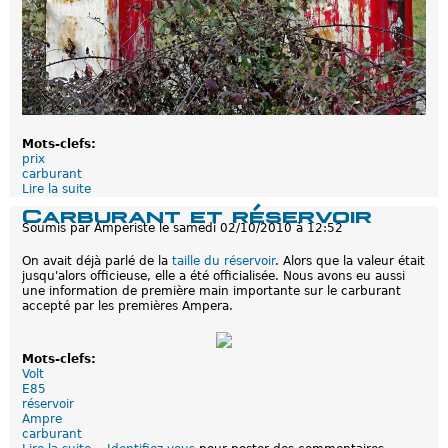
u
n
e
s
o
l
u
t
i
Mots-clefs:
o
prix
n
carburant
c
Lire la suite
d
o
e
n
Carburant et réservoir
C
t
Soumis par
Amperiste
le
samedi 02/10/2010 à 12:52
a
r
r
e
On avait déjà parlé de la
taille du réservoir
. Alors que la valeur était
b
l
jusqu'alors officieuse, elle a été officialisée. Nous avons eu aussi
u
a
une information de première main importante sur le carburant
r
p
accepté par les premières Ampera.
a
é
n
n
t
u
p
r
Mots-clefs:
a
i
Volt
s
e
E85
c
d
réservoir
h
'
Ampre
e
e
carburant
r
s