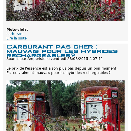
Mots-clefs:
carburant
Lire la suite
d
e
Carburant pas cher :
H
mauvais pour les hybrides
y
rechargeables?
b
Soumis par
Amperiste
le
vendredi 28/08/2015 à 07:11
r
i
Le prix de l'essence est à son plus bas depuis un bon moment.
d
Est-ce vraiment mauvais pour les hybrides rechargeables ?
e
r
e
c
h
a
r
g
e
a
b
l
e
: