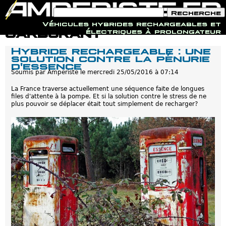
F
R
o
e
Véhicules hybrides rechargeables et
r
c
Jump to navigation
carburant
électriques à prolongateur
m
h
u
e
Hybride rechargeable : une
l
r
solution contre la pénurie
a
c
d'essence
i
h
r
Soumis par
Amperiste
le
mercredi 25/05/2016 à 07:14
e
e
d
La France traverse actuellement une séquence faite de longues
e
files d'attente à la pompe. Et si la solution contre le stress de ne
r
plus pouvoir se déplacer était tout simplement de recharger?
e
c
h
e
r
c
h
e