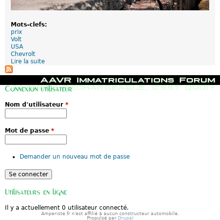
Mots-clefs:
prix
Volt
USA
Chevrolt
Lire la suite
d
e
C
M
AAVR
Immatriculations
Forum
h
e
Hybride rechargeable, c'est quoi?
Connexion utilisateur
e
n
v
u
Nom d'utilisateur
*
r
p
o
r
l
i
e
n
Mot de passe
*
t
c
V
i
o
p
Demander un nouveau mot de passe
l
a
t
l
:
G
r
Utilisateurs en ligne
o
s
Il y a actuellement 0 utilisateur connecté.
r
Amperiste.fr n'est affilié à aucun constructeur automobile.
a
Propulsé par
Drupal