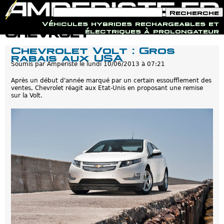
F
R
o
e
Véhicules hybrides rechargeables et
r
c
Jump to navigation
Chevrolt
électriques à prolongateur
m
h
u
e
Chevrolet Volt : Gros
l
r
rabais aux USA
a
c
i
Soumis par
Amperiste
le
lundi 10/06/2013 à 07:21
h
r
e
e
Après un début d'année marqué par un certain essoufflement des
d
ventes, Chevrolet réagit aux Etat-Unis en proposant une remise
e
sur la Volt.
r
e
c
h
e
r
c
h
e