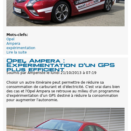
e
n
c
d
h
l
a
a
r
t
g
e
e
c
a
h
Mots-clefs:
b
n
Opel
l
o
Ampera
e
l
expérimentation
s
o
Lire la suite
d
g
e
Opel Ampera :
i
O
Expérimentation d'un GPS
e
p
plus efficient
r
e
Soumis par
Amperiste
le
lundi 21/10/2013 à 07:19
e
l
n
A
Choisir un autre itinéraire peut permettre de réduire sa
d
m
consommation de carburant et d'électricité. C'est vrai dans bien
l
p
des cas et l'Opel Ampera se retrouve au milieu d'un programme
a
e
d'expérimentation d'un GPS destiné à réduire la consommation
v
r
pour augmenter l'autonomie.
i
a
l
:
l
L
e
e
p
v
l
e
u
r