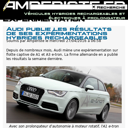
F
R
o
e
Véhicules hybrides rechargeables et
r
c
Jump to navigation
expérimentation
électriques à prolongateur
m
h
u
e
Audi publie les résultats
l
r
de ses expérimentations
a
c
hybrides rechargeables
i
h
r
Soumis par
Amperiste
le
mercredi 27/04/2016 à 06:58
e
e
d
Depuis de nombreux mois, Audi mène une expériementation sur
e
flotte captive de A1 et A3 e-tron. La firme allemande en a publié
r
les résultats la semaine dernière.
e
c
h
e
r
c
h
e
Avec son prolongateur d'autonomie à moteur rotatif, l'A1 e-tron