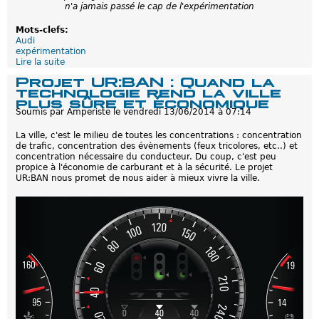
n'a jamais passé le cap de l'expérimentation
Mots-clefs:
Audi
expérimentation
Lire la suite
d
e
Projet UR:BAN : Quand la
A
technologie rend la ville
u
plus sûre et économique
d
Soumis par
Amperiste
le
vendredi 13/06/2014 à 07:14
i
p
La ville, c'est le milieu de toutes les concentrations : concentration
u
de trafic, concentration des évènements (feux tricolores, etc..) et
b
concentration nécessaire du conducteur. Du coup, c'est peu
l
propice à l'économie de carburant et à la sécurité. Le projet
i
UR:BAN nous promet de nous aider à mieux vivre la ville.
e
l
e
s
r
é
s
u
l
t
a
t
s
d