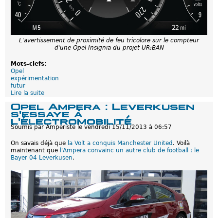
e
s
e
s
e
L'avertissement de proximité de feu tricolore sur le compteur
x
d'une Opel Insignia du projet UR:BAN
p
é
Mots-clefs:
r
Opel
i
expérimentation
m
futur
e
Lire la suite
d
n
e
t
Opel Ampera : Leverkusen
P
a
s'essaye à
r
t
l'électromobilité
o
i
Soumis par
Amperiste
le
vendredi 15/11/2013 à 06:57
j
o
e
n
On savais déjà que
la Volt a conquis Manchester United
. Voilà
t
s
maintenant que
l'Ampera convainc un autre club de football : le
U
h
Bayer 04 Leverkusen
.
R
y
:
b
B
r
A
i
N
d
:
e
Q
s
u
r
a