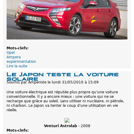
s
k
s
u
û
s
r
e
e
n
e
s
t
'
é
e
c
s
o
s
n
a
Mots-clefs:
o
y
Opel
m
e
Ampera
i
à
expérimentation
q
l
Lire la suite
d
u
'
e
e
é
Le Japon teste la voiture
O
l
solaire
p
e
Soumis par
Amperiste
le
lundi 31/05/2010 à 15:09
e
c
l
t
Une voiture électrique est réputée plus propre qu'une voiture
A
r
conventionnelle. Il y a encore mieux : une voiture qui ne se
m
o
recharge que grâce au soleil, sans utiliser ni nucléaire, ni pétrole,
p
m
ni charbon. Le Japon va tenter le coup d'une utilisation en vie
e
o
réelle.
r
b
a
i
:
l
E
i
Venturi Astrolab
- 2008
x
t
Mots-clefs:
p