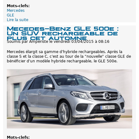
Mots-clefs:
Mercedes
GLE
Lire la suite
d
e
Mecedes-Benz GLE 500e :
C
Un SUV rechargeable de
O
plus cet automne
2
Soumis par
Amperiste
le
vendredi 03/04/2015 à 08:16
s
u
Mercedes élargit sa gamme d'hybride rechargeables. Après la
r
classe S et la classe C, c'est au tour de la "nouvelle" classe GLE de
l
bénéficier d'un modèle hybride rechargeable, le GLE 500e.
e
c
y
c
l
e
d
e
v
i
e
e
n
t
i
e
r
Mots-clefs: