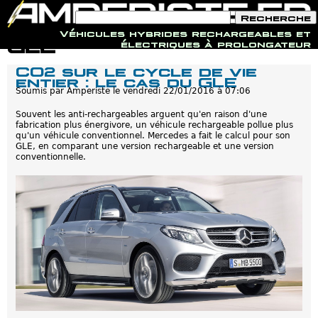
F
R
o
e
Véhicules hybrides rechargeables et
r
c
Jump to navigation
GLE
électriques à prolongateur
m
h
u
e
CO2 sur le cycle de vie
l
r
entier : le cas du GLE
a
c
i
Soumis par
Amperiste
le
vendredi 22/01/2016 à 07:06
h
r
e
e
Souvent les anti-rechargeables arguent qu'en raison d'une
d
fabrication plus énergivore, un véhicule rechargeable pollue plus
e
qu'un véhicule conventionnel. Mercedes a fait le calcul pour son
r
GLE, en comparant une version rechargeable et une version
e
conventionnelle.
c
h
e
r
c
h
e