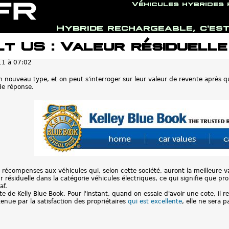
Véhicules hybrides
Hybride rechargeable, c'est
Jump to navigation
t US : Valeur résiduelle
11 à 07:02
un nouveau type, et on peut s'interroger sur leur valeur de revente après
de réponse.
s récompenses aux véhicules qui, selon cette société, auront la meilleure va
 résiduelle dans la catégorie véhicules électriques, ce qui signifie que pr
af.
ite de Kelly Blue Book. Pour l'instant, quand on essaie d'avoir une cote, il 
etenue par la satisfaction des propriétaires
qui est excellente
, elle ne sera 