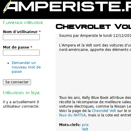
M
e
Connexion utilisateur
n
Chevrolet Vol
u
p
Nom d'utilisateur
*
Soumis par
Amperiste
le
lundi 12/12/20
r
i
n
L'Ampera et la Volt sont des voitures d'
Mot de passe
*
c
nord-américaine, apporte des éléments 
i
p
a
Demander un
l
nouveau mot de
passe
Utilisateurs en ligne
Tous les ans, Kelly Blue Book attribue de
récolté la récompense de meilleure valeur
Il y a actuellement 0
voitures électriques, comme la Nissan Le
utilisateur connecté.
Voici la page de la
Chevrolet Volt
sur le s
feux du NHTSA
, mais si la cote est entr
Mots-clefs:
prix
Volt