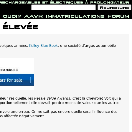
 rechargeables et électriques à prolongateur
F
R
o
e
r
c
 quoi?
AAVR
Immatriculations
Forum
m
h
u
e
 élevée
l
r
a
c
i
h
r
e
e
d
 quelques années.
Kelley Blue Book
, une société d'argus automobile
e
r
e
c
h
e
r
c
h
e
leur résiduelle, les
Resale Value Awards
. C'est la Chevrolet Volt qui a
oportionnellement elle devrait perdre moins de valeur que les autres
renvoie une erreur. On ne sait pas encore quelle sera l'influence des
pas affectée négativement.