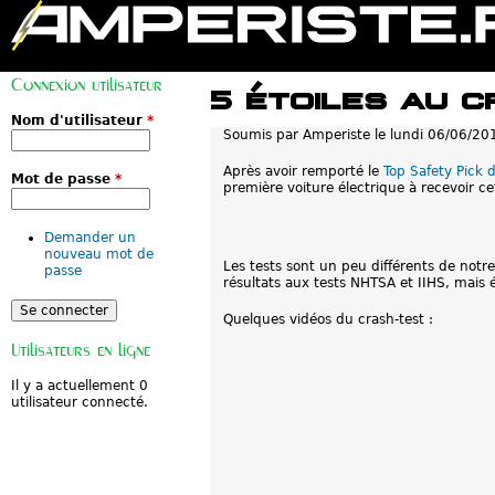
M
e
Connexion utilisateur
n
5 étoiles au 
u
p
Nom d'utilisateur
*
Soumis par
Amperiste
le
lundi 06/06/20
r
i
n
Après avoir remporté le
Top Safety Pick d
Mot de passe
*
c
première voiture électrique à recevoir cet
i
p
a
Demander un
l
nouveau mot de
Les tests sont un peu différents de notr
passe
résultats aux tests NHTSA et IIHS, mais é
Quelques vidéos du crash-test :
Utilisateurs en ligne
Il y a actuellement 0
utilisateur connecté.