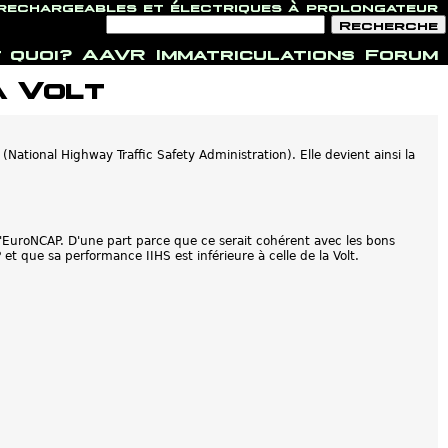
 rechargeables et électriques à prolongateur
F
R
o
e
r
c
 quoi?
AAVR
Immatriculations
Forum
m
h
u
e
a Volt
l
r
a
c
i
h
r
e
e
d
National Highway Traffic Safety Administration). Elle devient ainsi la
e
r
e
c
h
e
 l'EuroNCAP. D'une part parce que ce serait cohérent avec les bons
r
c
et que sa performance IIHS est inférieure à celle de la Volt.
h
e