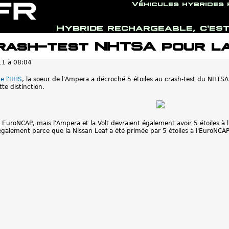
Véhicules hybrides
Hybride rechargeable, c'est
Jump to navigation
crash-test NHTSA pour l
11 à 08:04
e l'IIHS
, la soeur de l'Ampera a décroché 5 étoiles au crash-test du NHTSA (
te distinction.
e EuroNCAP, mais l'Ampera et la Volt devraient également avoir 5 étoiles à
galement parce que la Nissan Leaf a été primée par 5 étoiles à l'EuroNCAP 