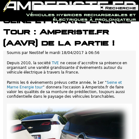
F
R
o
e
Véhicules hybrides rechargeables et
r
c
Jump to navigation
Seine et Marne Energie
électriques à prolongateur
m
h
u
e
Tour : Amperiste.fr
l
r
a
c
i
h
(AAVR) de la partie !
r
e
e
Soumis par
NeoStef
le
mardi 18/04/2017 à 06:56
d
e
r
Depuis 2010, la société
TVE
ne cesse d’accroître sa présence en
e
organisant une variété grandissante d’événements autour du
c
véhicule électrique à travers la France.
h
e
Parmis les 6 événements prévus cette année, le 1er "
Seine et
r
Marne Energie tour
" donnera l'occasion à Amperiste.fr de faire
c
valoir les qualités de sa monture de prédilection, toujours aussi
h
confidentielle dans le paysage des véhicules branchables.
e