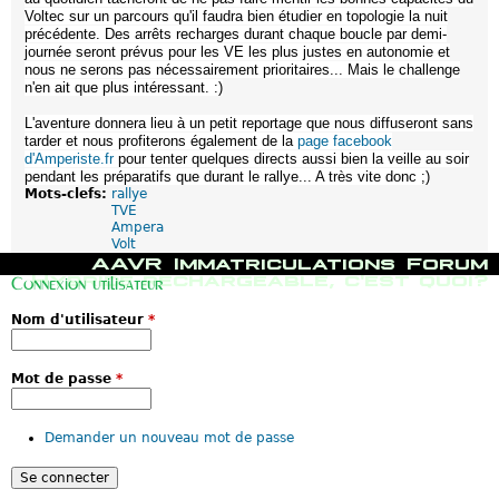
Voltec sur un parcours qu'il faudra bien étudier en topologie la nuit
précédente. Des arrêts recharges durant chaque boucle par demi-
journée seront prévus pour les VE les plus justes en autonomie et
nous ne serons pas nécessairement prioritaires... Mais le challenge
n'en ait que plus intéressant. :)
L'aventure donnera lieu à un petit reportage que nous diffuseront sans
tarder et nous profiterons également de la
page facebook
d'Amperiste.fr
pour tenter quelques directs aussi bien la veille au soir
pendant les préparatifs que durant le rallye... A très vite donc ;)
Mots-clefs:
rallye
TVE
Ampera
Volt
M
AAVR
Immatriculations
Forum
e
Hybride rechargeable, c'est quoi?
Connexion utilisateur
n
u
Nom d'utilisateur
*
p
r
i
n
Mot de passe
*
c
i
p
Demander un nouveau mot de passe
a
l