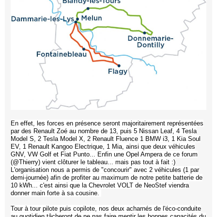
En effet, les forces en présence seront majoritairement représentées
par des Renault Zoé au nombre de 13, puis 5 Nissan Leaf, 4 Tesla
Model S, 2 Tesla Model X, 2 Renault Fluence 1 BMW i3, 1 Kia Soul
EV, 1 Renault Kangoo Electrique, 1 Mia, ainsi que deux véhicules
GNV, VW Golf et Fiat Punto... Enfin une Opel Ampera de ce forum
(@Thierry) vient clôturer le tableau... mais pas tout à fait :)
L'organisation nous a permis de "concourir" avec 2 véhicules (1 par
demi-journée) afin de profiter au maximum de notre petite batterie de
10 kWh... c'est ainsi que la Chevrolet VOLT de NeoStef viendra
donner main forte à sa cousine.
Tour à tour pilote puis copilote, nos deux acharnés de l'éco-conduite
au quotidien tâcheront de ne pas faire mentir les bonnes capacités du