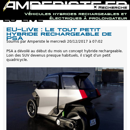
F
R
o
e
Véhicules hybrides rechargeables et
r
c
Jump to navigation
EU-LIVE
électriques à prolongateur
m
h
u
e
EU-LiVe : Le tout petit
l
r
hybride rechargeable de
a
c
PSA
i
h
r
Soumis par
Amperiste
le
mercredi 20/12/2017 à 07:02
e
e
d
PSA a dévoilé au début du mois un concept hybride rechargeable.
e
Loin des SUV devenus presque habituels, il s'agit d'un petit
r
quadricycle.
e
c
h
e
r
c
h
e