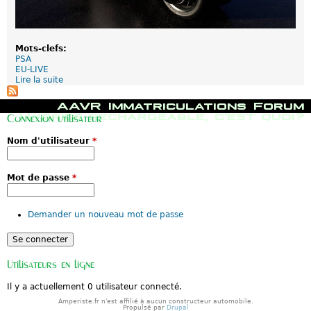
Mots-clefs:
PSA
EU-LIVE
Lire la suite
d
e
E
M
AAVR
Immatriculations
Forum
U
e
Hybride rechargeable, c'est quoi?
Connexion utilisateur
-
n
L
u
Nom d'utilisateur
*
i
p
V
r
e
i
:
n
Mot de passe
*
L
c
e
i
t
p
Demander un nouveau mot de passe
o
a
u
l
t
p
e
Utilisateurs en ligne
t
i
Il y a actuellement 0 utilisateur connecté.
t
h
Amperiste.fr n'est affilié à aucun constructeur automobile.
Propulsé par
Drupal
y