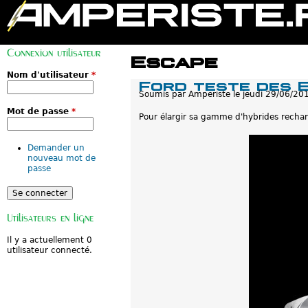
M
e
Connexion utilisateur
n
Escape
u
p
Nom d'utilisateur
*
Ford teste des 
r
Soumis par
Amperiste
le
jeudi 29/06/20
i
n
Mot de passe
*
c
Pour élargir sa gamme d'hybrides rechar
i
p
a
Demander un
l
nouveau mot de
passe
Utilisateurs en ligne
Il y a actuellement 0
utilisateur connecté.