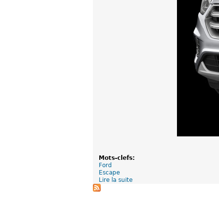
Mots-clefs:
Ford
Escape
Lire la suite
d
e
F
o
r
d