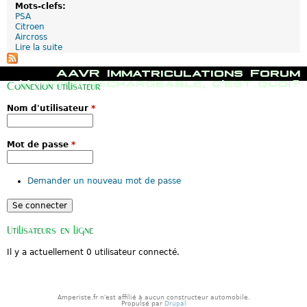
Mots-clefs:
PSA
Citroen
Aircross
Lire la suite
d
e
C
M
AAVR
Immatriculations
Forum
i
e
Hybride rechargeable, c'est quoi?
Connexion utilisateur
t
n
r
u
Nom d'utilisateur
*
o
p
ë
r
n
i
C
n
Mot de passe
*
5
c
A
i
i
p
Demander un nouveau mot de passe
r
a
c
l
r
o
s
Utilisateurs en ligne
s
H
Il y a actuellement 0 utilisateur connecté.
y
b
r
i
d
Amperiste.fr n'est affilié à aucun constructeur automobile.
:
Propulsé par
Drupal