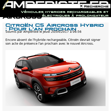
F
R
o
e
Véhicules hybrides rechargeables et
r
c
Jump to navigation
Aircross
électriques à prolongateur
m
h
u
e
Citroën C5 Aircross Hybrid
l
r
: Pour l'an prochain
a
c
i
Soumis par
Amperiste
le
jeudi 20/04/2017 à 06:56
h
r
e
e
Encore absent de l'hybride rechargeable, Citroën devrait signer
d
son acte de présence l'an prochain avec le nouvel Aircross.
e
r
e
c
h
e
r
c
h
e