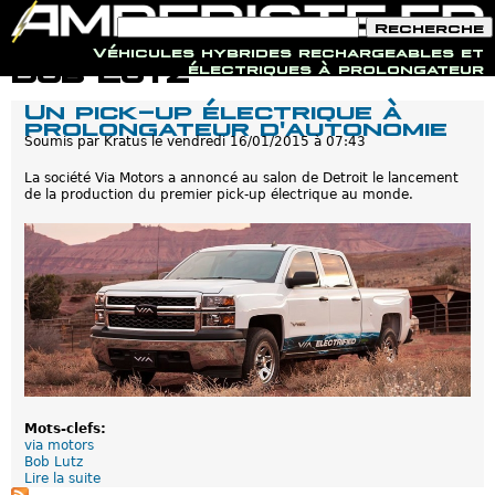
F
R
o
e
Véhicules hybrides rechargeables et
r
c
Jump to navigation
Bob Lutz
électriques à prolongateur
m
h
u
e
Un pick-up électrique à
l
r
prolongateur d'autonomie
a
c
i
Soumis par
Kratus
le
vendredi 16/01/2015 à 07:43
h
r
e
e
La société Via Motors a annoncé au salon de Detroit le lancement
d
de la production du premier pick-up électrique au monde.
e
r
e
c
h
e
r
c
h
e
Mots-clefs:
via motors
Bob Lutz
Lire la suite
d
e