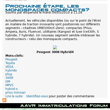
s
P
Prochaine étape, les
h
e
monospaces compacts?
y
u
b
Soumis par
Amperiste
le
mardi 04/05/2010 à 11:28
g
r
e
i
Actuellement, les véhicules disponibles (ou sur le point de l'être)
o
d
en matière de traction innovante sont positionnés sur différents
t
e
segments : citadines (iMiEV/iOn/C-Zero), compactes (Prius,
3
s
Ampera, Auris, Fluence), utilitaires (Kangoo) et luxe (rx430h, S
0
r
hybride, 7 hybride). Un nouveau segment semble intéresser les
0
e
constructeurs : celui des monospaces compacts.
8
c
h
h
y
a
b
Peugeot 3008 Hybrid4
r
r
Mots-clefs:
g
i
Peugeot
e
d
Toyota
a
4
VEEA
b
,
hybride
l
p
plug
e
r
3008
s
e
GM
s
m
MPV5
e
i
hybrid-x
r
è
prius minivan
o
r
Lire la suite
d
Identifiez-vous
pour poster des commentaires
n
e
e
t
à
P
M
.
AAVR
Immatriculations
Forum
p
r
e
.
Hybride rechargeable, c'est quoi?
l