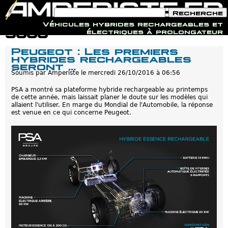
F
R
o
e
Véhicules hybrides rechargeables et
r
c
Jump to navigation
3008
électriques à prolongateur
m
h
u
e
Peugeot : Les premiers
l
r
hybrides rechargeables
a
c
seront ...
i
h
r
Soumis par
Amperiste
le
mercredi 26/10/2016 à 06:56
e
e
d
PSA a montré sa plateforme hybride rechargeable au printemps
e
de cette année, mais laissait planer le doute sur les modèles qui
r
allaient l'utiliser. En marge du Mondial de l'Automobile, la réponse
e
est venue en ce qui concerne Peugeot.
c
h
e
r
c
h
e