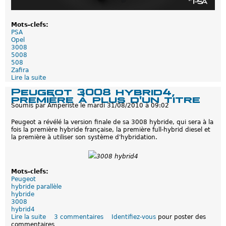
Mots-clefs:
PSA
Opel
3008
5008
508
Zafira
Lire la suite
d
e
Peugeot 3008 hybrid4,
P
première à plus d'un titre
e
Soumis par
Amperiste
le
mardi 31/08/2010 à 09:02
u
g
Peugeot a révélé la version finale de sa 3008 hybride, qui sera à la
e
fois la première hybride française, la première full-hybrid diesel et
o
la première à utiliser son système d'hybridation.
t
:
L
3008 hybrid4
e
s
Mots-clefs:
p
Peugeot
r
hybride parallèle
e
hybride
m
3008
i
hybrid4
e
Lire la suite
d
3 commentaires
Identifiez-vous
pour poster des
r
commentaires
e