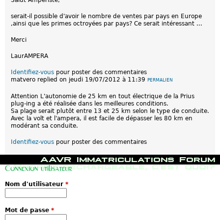
serait-il possible d'avoir le nombre de ventes par pays en Europe
,ainsi que les primes octroyées par pays? Ce serait intéressant ...
Merci
LaurAMPERA
Identifiez-vous
pour poster des commentaires
matvero
replied on
jeudi 19/07/2012 à 11:39
PERMALIEN
Attention L'autonomie de 25 km en tout électrique de la Prius
plug-ing a été réalisée dans les meilleures conditions.
Sa plage serait plutôt entre 13 et 25 km selon le type de conduite.
Avec la volt et l'ampera, il est facile de dépasser les 80 km en
modérant sa conduite.
Identifiez-vous
pour poster des commentaires
M
AAVR
Immatriculations
Forum
e
Hybride rechargeable, c'est quoi?
Connexion utilisateur
n
u
Nom d'utilisateur
*
p
r
i
n
Mot de passe
*
c