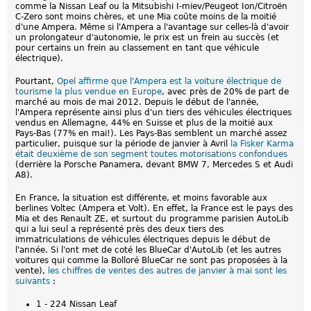
comme la Nissan Leaf ou la Mitsubishi I-miev/Peugeot Ion/Citroën
C-Zero sont moins chères, et une Mia coûte moins de la moitié
d'une Ampera. Même si l'Ampera a l'avantage sur celles-là d'avoir
un prolongateur d'autonomie, le prix est un frein au succès (et
pour certains un frein au classement en tant que véhicule
électrique).
Pourtant,
Opel affirme que l'Ampera est la voiture électrique de
tourisme la plus vendue en Europe
, avec près de 20% de part de
marché au mois de mai 2012. Depuis le début de l'année,
l'Ampera représente ainsi plus d'un tiers des véhicules électriques
vendus en Allemagne, 44% en Suisse et plus de la moitié aux
Pays-Bas (77% en mai!). Les Pays-Bas semblent un marché assez
particulier, puisque sur la période de janvier à Avril
la Fisker Karma
était deuxième de son segment toutes motorisations confondues
(derrière la Porsche Panamera, devant BMW 7, Mercedes S et Audi
A8).
En France, la situation est différente, et moins favorable aux
berlines Voltec (Ampera et Volt). En effet, la France est le pays des
Mia et des Renault ZE, et surtout du programme parisien AutoLib
qui a lui seul a représenté près des deux tiers des
immatriculations de véhicules électriques depuis le début de
l'année. Si l'ont met de coté les BlueCar d'AutoLib (et les autres
voitures qui comme la Bolloré BlueCar ne sont pas proposées à la
vente),
les chiffres de ventes des autres de janvier à mai sont les
suivants
:
1 - 224 Nissan Leaf