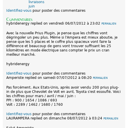
livraisons
juin
Identifiez-vous
pour poster des commentaires
Commentaires
hybridenergy
replied on
vendredi 06/07/2012 à 23:02
PERMALIEN
Avec la nouvelle Prius Plugin, je pense que les chiffres vont
dégringoler un peu plus. Même si l'Ampera est mieux aboutie, je
pense que les 5 places et le coffre plus spacieux vont faire la
différence et beaucoup de gens vont trouver suffisant les 25
kilomètres en mode électrique sans compter le prix un cran
meilleur marché.
hybridenergy
Identifiez-vous
pour poster des commentaires
Amperiste
replied on
samedi 07/07/2012 à 08:20
PERMALIEN
Pas forcément. Aux Etats-Unis, après avoir vendu 200 prius plug-
in de plus que Chevolet de Volt en avril, Toyota s'est essouflé. Voici
les chiffres pour mars / avril / mai / juin :
PPI : 900 / 1654 / 1086 / 693
Volt : 2289 / 1462 / 1680 / 1760
Identifiez-vous
pour poster des commentaires
LAURAMPERA
replied on
dimanche 08/07/2012 à 03:24
PERMALIEN
Salut Amperiste,