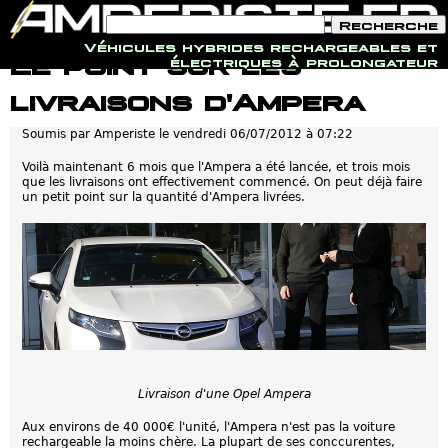
F
R
o
e
Véhicules hybrides rechargeables et
r
c
Jump to navigation
Le point sur les
électriques à prolongateur
m
h
u
e
livraisons d'Ampera
l
r
a
c
i
h
Soumis par
Amperiste
le
vendredi 06/07/2012 à 07:22
r
e
e
Voilà maintenant 6 mois que l'Ampera a été lancée, et trois mois
d
que les livraisons ont effectivement commencé. On peut déjà faire
e
un petit point sur la quantité d'Ampera livrées.
r
e
c
h
e
r
c
h
e
Livraison d'une Opel Ampera
Aux environs de 40 000€ l'unité, l'Ampera n'est pas la voiture
rechargeable la moins chère. La plupart de ses conccurentes,