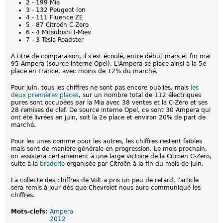
2 - 199 Mia
3 - 132 Peugeot Ion
4 - 111 Fluence ZE
5 - 87 Citroën C-Zero
6 - 4 Mitsubishi I-Miev
7 - 3 Tesla Roadster
A titre de comparaison, il s'est écoulé, entre début mars et fin mai
95 Ampera (source interne Opel). L'Ampera se place ainsi à la 5e
place en France, avec moins de 12% du marché.
Pour juin, tous les chiffres ne sont pas encore publiés, mais
les
deux premières places
, sur un nombre total de 112 électriques
pures sont occupées par la Mia avec 38 ventes et la C-Zéro et ses
28 remises de clef. De source interne Opel, ce sont 30 Ampera qui
ont été livrées en juin, soit la 2e place et environ 20% de part de
marché.
Pour les unes comme pour les autres, les chiffres restent faibles
mais sont de manière générale en progression. Le mois prochain,
on assistera certainement à une large victoire de la Citroën C-Zero,
suite à la
braderie
organisée par Citroën à la fin du mois de juin.
La collecte des chiffres de Volt a pris un peu de retard, l'article
sera remis à jour dès que Chevrolet nous aura communiqué les
chiffres.
Mots-clefs:
Ampera
2012