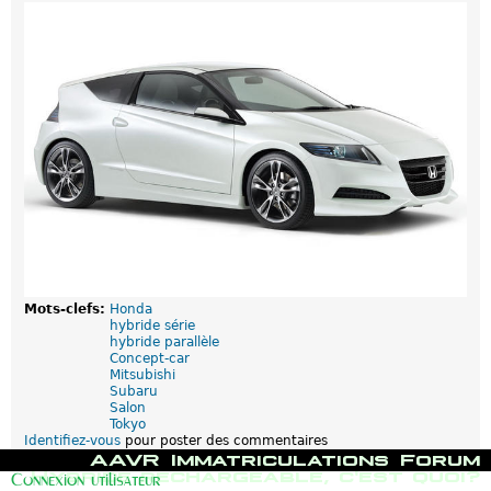
Mots-clefs:
Honda
hybride série
hybride parallèle
Concept-car
Mitsubishi
Subaru
Salon
Tokyo
Identifiez-vous
pour poster des commentaires
M
AAVR
Immatriculations
Forum
e
Hybride rechargeable, c'est quoi?
Connexion utilisateur
n