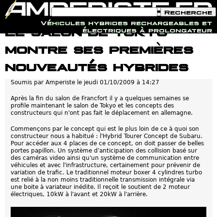
F
R
o
e
Véhicules hybrides rechargeables et
r
c
Jump to navigation
Le salon de tokyo
électriques à prolongateur
m
h
u
e
montre ses premières
l
r
a
c
i
h
nouveautés hybrides
r
e
e
Soumis par
Amperiste
le
jeudi 01/10/2009 à 14:27
d
e
r
Après la fin du salon de Francfort il y a quelques semaines se
e
profile maintenant le salon de Tokyo et les concepts des
c
constructeurs qui n'ont pas fait le déplacement en allemagne.
h
e
Commençons par le concept qui est le plus loin de ce à quoi son
r
constructeur nous a habitué : l'Hybrid Tourer Concept de Subaru.
c
Pour accéder aux 4 places de ce concept, on doit passer de belles
h
portes papillon. Un système d'anticipation des collision basé sur
e
des caméras video ainsi qu'un système de communication entre
véhicules et avec l'infrastructure, certainement pour prévenir de
variation de trafic. Le traditionnel moteur boxer 4 cylindres turbo
est relié à la non moins traditionnelle transmission intégrale via
une boite à variateur inédite. Il reçoit le soutient de 2 moteur
électriques, 10kW à l'avant et 20kW à l'arrière.