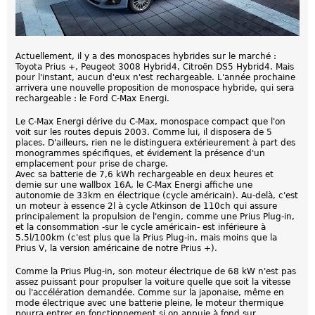
Actuellement, il y a des monospaces hybrides sur le marché :
Toyota Prius +, Peugeot 3008 Hybrid4, Citroën DS5 Hybrid4. Mais
pour l'instant, aucun d'eux n'est rechargeable. L'année prochaine
arrivera une nouvelle proposition de monospace hybride, qui sera
rechargeable : le Ford C-Max Energi.
Le C-Max Energi dérive du C-Max, monospace compact que l'on
voit sur les routes depuis 2003. Comme lui, il disposera de 5
places. D'ailleurs, rien ne le distinguera extérieurement à part des
monogrammes spécifiques, et évidement la présence d'un
emplacement pour prise de charge.
Avec sa batterie de 7,6 kWh rechargeable en deux heures et
demie sur une wallbox 16A, le C-Max Energi affiche une
autonomie de 33km en électrique (cycle américain). Au-delà, c'est
un moteur à essence 2l à cycle Atkinson de 110ch qui assure
principalement la propulsion de l'engin, comme une Prius Plug-in,
et la consommation -sur le cycle américain- est inférieure à
5.5l/100km (c'est plus que la Prius Plug-in, mais moins que la
Prius V, la version américaine de notre Prius +).
Comme la Prius Plug-in, son moteur électrique de 68 kW n'est pas
assez puissant pour propulser la voiture quelle que soit la vitesse
ou l'accélération demandée. Comme sur la japonaise, même en
mode électrique avec une batterie pleine, le moteur thermique
pourra entrer en fonctionnement si on appuie à fond sur