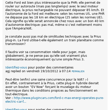
Cette Ford est bien plus intéressante que la PHR: elle permet de
rouler sur autoroute (mais pas longtemps) avec le seul moteur
électrique, la prius rechargeable ne pouvant dépasser 85 km/h. Et
l'autonomie de la Ford est meilleure: selon les normes US, une PHR
ne dépasse pas les 18 km en électrique (25 selon les normes UE).
Cela signifie qu'elle serait annoncée chez nous avec un bon 40 km
d'autonomie électrique: pas mal, même si c'est nettement moins
que l'Ampéra/Volt.
Je constate aussi pas mal de similitudes techniques avec la Prius
plug-in. La Ford utilise-t-elle également un train planétaire comme
transmission?
Il faudra voir sa consommation réelle pour juger, mais
globalement, je ne pense pas qu'elle soit vraiment plus
intéressante économiquement qu'une simple Prius 3.
Identifiez-vous
pour poster des commentaires
agj
replied on
vendredi 19/10/2012 à 07:14
PERMALIEN
Peut-être (enfin) une saine concurrence pour la Volt? :-)
En effet, contrairement à la Prius, cette plug-in hybride devrait
avoir un bouton "EV Now" forçant le muselage du moteur
thermique dans les conditions propices au fonctionnement en
tout-électrique.
Voir :
http://www.plugincars.com/ford-c-max-energi-operates-pure-
electric-car-f...
Identifiez-vous
pour poster des commentaires