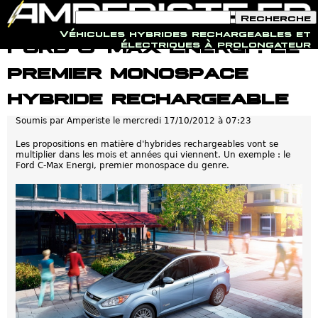
F
R
o
e
Véhicules hybrides rechargeables et
r
c
Jump to navigation
Ford C-Max Energi : Le
électriques à prolongateur
m
h
u
e
premier monospace
l
r
a
c
i
h
hybride rechargeable
r
e
e
Soumis par
Amperiste
le
mercredi 17/10/2012 à 07:23
d
e
r
Les propositions en matière d'hybrides rechargeables vont se
e
multiplier dans les mois et années qui viennent. Un exemple : le
c
Ford C-Max Energi, premier monospace du genre.
h
e
r
c
h
e