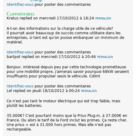
Identifiez-vous
pour poster des commentaires
Commentaires
Kratus
replied on
mercredi 17/10/2012 à 18:24
PERMALIEN
A-t-on des informations sur la charge utile de ce véhicule?
Il pourrait avoir beaucoup de succès comme utilitaire dans les
entreprises, si tant est qu'on puisse embarquer un minimum de
matériel.
Identifiez-vous
pour poster des commentaires
bartpot
replied on
mercredi 17/10/2012 à 20:46
PERMALIEN
Bonjour, intéressé depuis peu par cette technologie prometteuse
pour une mobilité propre, j'aimerais savoir pourquoi 68kW seraient
insuffisants pour propulser seuls le véhicule. Cdlmt
Identifiez-vous
pour poster des commentaires
Lel
replied on
jeudi 18/10/2012 à 00:24
PERMALIEN
Ce n'est pas tant le moteur électrique qui est trop faible, mais
plutôt les batteries.
35.000€? C'est pourtant moins que la Prius Plug-in, à 37.000€ en
France. Ou alors le tarif de la Ford inclut les primes. Ça reste cher.
Une prius + est à 31.000 hors primes. Mais elle n'est pas
rechargeable.