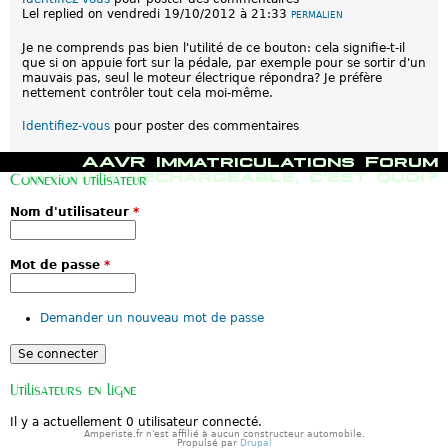
Lel
replied on
vendredi 19/10/2012 à 21:33
PERMALIEN
Je ne comprends pas bien l'utilité de ce bouton: cela signifie-t-il
que si on appuie fort sur la pédale, par exemple pour se sortir d'un
mauvais pas, seul le moteur électrique répondra? Je préfère
nettement contrôler tout cela moi-même.
Identifiez-vous
pour poster des commentaires
M
AAVR
Immatriculations
Forum
e
Hybride rechargeable, c'est quoi?
Connexion utilisateur
n
u
Nom d'utilisateur
*
p
r
i
n
Mot de passe
*
c
i
p
Demander un nouveau mot de passe
a
l
Utilisateurs en ligne
Il y a actuellement 0 utilisateur connecté.
Amperiste.fr n'est affilié à aucun constructeur automobile.
Propulsé par
Drupal