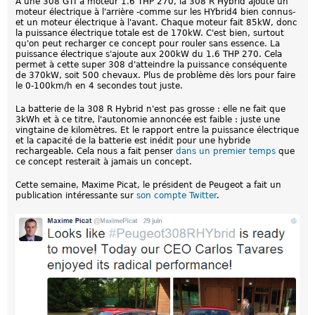
A une 308 GTI à moteur 1.6 THP 270, la 308 R Hybrid ajoute un
moteur électrique à l'arrière -comme sur les HYbrid4 bien connus-
et un moteur électrique à l'avant. Chaque moteur fait 85kW, donc
la puissance électrique totale est de 170kW. C'est bien, surtout
qu'on peut recharger ce concept pour rouler sans essence. La
puissance électrique s'ajoute aux 200kW du 1.6 THP 270. Cela
permet à cette super 308 d'atteindre la puissance conséquente
de 370kW, soit 500 chevaux. Plus de problème dès lors pour faire
le 0-100km/h en 4 secondes tout juste.
La batterie de la 308 R Hybrid n'est pas grosse : elle ne fait que
3kWh et à ce titre, l'autonomie annoncée est faible : juste une
vingtaine de kilomètres. Et le rapport entre la puissance électrique
et la capacité de la batterie est inédit pour une hybride
rechargeable. Cela nous a fait penser
dans un premier temps
que
ce concept resterait à jamais un concept.
Cette semaine, Maxime Picat, le président de Peugeot a fait un
publication intéressante sur
son compte Twitter
.