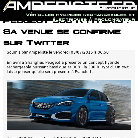
F
R
o
e
Véhicules hybrides rechargeables et
r
c
Jump to navigation
Peugeot 308 R Hybrid :
électriques à prolongateur
m
h
u
e
Sa venue se confirme
l
r
a
c
i
h
sur Twitter
r
e
e
Soumis par
Amperiste
le
vendredi 03/07/2015 à 06:50
d
e
r
En avril à Shanghai, Peugeot a présenté un concept hybride
e
rechargeable puissant basé que sa 308 : la 308 R Hybrid. Un twit
c
laisse penser qu'elle sera présente à Francfort.
h
e
r
c
h
e