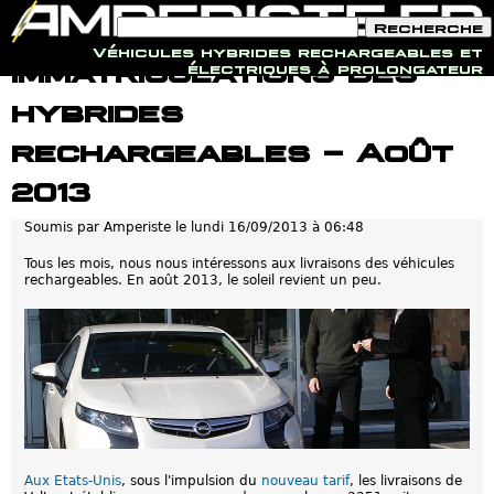
F
R
o
e
Véhicules hybrides rechargeables et
r
c
Jump to navigation
Immatriculations des
électriques à prolongateur
m
h
u
e
hybrides
l
r
a
c
i
h
rechargeables - Août
r
e
e
2013
d
e
r
Soumis par
Amperiste
le
lundi 16/09/2013 à 06:48
e
c
Tous les mois, nous nous intéressons aux livraisons des véhicules
h
rechargeables. En août 2013, le soleil revient un peu.
e
r
c
h
e
Aux Etats-Unis
, sous l'impulsion du
nouveau tarif
, les livraisons de