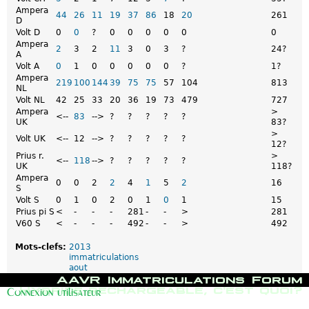
Ampera
44
26
11
19
37
86
18
20
261
D
Volt D
0
0
?
0
0
0
0
0
0
Ampera
2
3
2
11
3
0
3
?
24?
A
Volt A
0
1
0
0
0
0
0
?
1?
Ampera
219
100
144
39
75
75
57
104
813
NL
Volt NL
42
25
33
20
36
19
73
479
727
Ampera
>
<--
83
-->
?
?
?
?
?
UK
83?
>
Volt UK
<--
12
-->
?
?
?
?
?
12?
Prius r.
>
<--
118
-->
?
?
?
?
?
UK
118?
Ampera
0
0
2
2
4
1
5
2
16
S
Volt S
0
1
0
2
0
1
0
1
15
Prius pi S
<
-
-
-
281
-
-
>
281
V60 S
<
-
-
-
492
-
-
>
492
Mots-clefs:
2013
immatriculations
aout
M
AAVR
Immatriculations
Forum
e
Hybride rechargeable, c'est quoi?
Connexion utilisateur
n
u