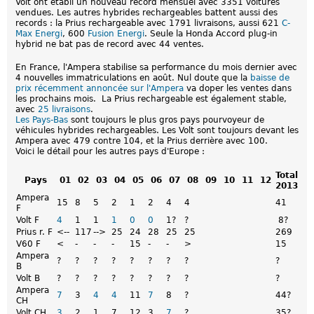
Volt ont établi un nouveau record mensuel avec 3351 voitures
vendues. Les autres hybrides rechargeables battent aussi des
records : la Prius rechargeable avec 1791 livraisons, aussi 621
C-
Max Energi
, 600
Fusion Energi
. Seule la Honda Accord plug-in
hybrid ne bat pas de record avec 44 ventes.
En France, l'Ampera stabilise sa performance du mois dernier avec
4 nouvelles immatriculations en août. Nul doute que la
baisse de
prix récemment annoncée sur l'Ampera
va doper les ventes dans
les prochains mois. La Prius rechargeable est également stable,
avec
25 livraisons
.
Les Pays-Bas
sont toujours le plus gros pays pourvoyeur de
véhicules hybrides rechargeables. Les Volt sont toujours devant les
Ampera avec 479 contre 104, et la Prius derrière avec 100.
Voici le détail pour les autres pays d'Europe :
Total
Pays
01
02
03
04
05
06
07
08
09
10
11
12
2013
Ampera
15
8
5
2
1
2
4
4
41
F
Volt F
4
1
1
1
0
0
1?
?
8?
Prius r. F
<--
117
-->
25
24
28
25
25
269
V60 F
<
-
-
-
15
-
-
>
15
Ampera
?
?
?
?
?
?
?
?
?
B
Volt B
?
?
?
?
?
?
?
?
?
Ampera
7
3
4
4
11
7
8
?
44?
CH
Volt CH
3
2
1
7
12
3
7
?
35?