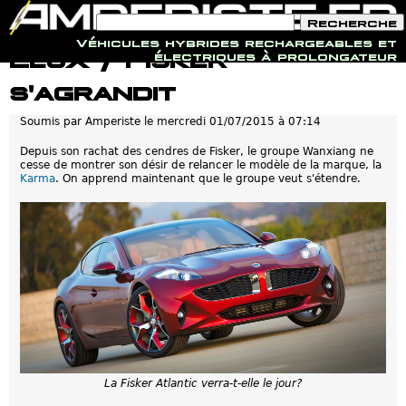
F
R
o
e
Véhicules hybrides rechargeables et
r
c
Jump to navigation
Elux / Fisker
électriques à prolongateur
m
h
u
e
s'agrandit
l
r
a
c
i
h
Soumis par
Amperiste
le
mercredi 01/07/2015 à 07:14
r
e
e
Depuis son rachat des cendres de Fisker, le groupe Wanxiang ne
d
cesse de montrer son désir de relancer le modèle de la marque, la
e
Karma
. On apprend maintenant que le groupe veut s'étendre.
r
e
c
h
e
r
c
h
e
La Fisker Atlantic verra-t-elle le jour?