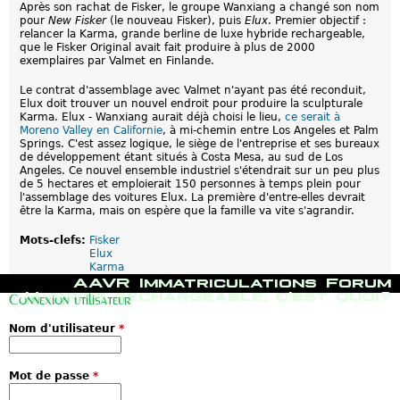
Après son rachat de Fisker, le groupe Wanxiang a changé son nom
pour
New Fisker
(le nouveau Fisker), puis
Elux
. Premier objectif :
relancer la Karma, grande berline de luxe hybride rechargeable,
que le Fisker Original avait fait produire à plus de 2000
exemplaires par Valmet en Finlande.
Le contrat d'assemblage avec Valmet n'ayant pas été reconduit,
Elux doit trouver un nouvel endroit pour produire la sculpturale
Karma. Elux - Wanxiang aurait déjà choisi le lieu,
ce serait à
Moreno Valley en Californie
, à mi-chemin entre Los Angeles et Palm
Springs. C'est assez logique, le siège de l'entreprise et ses bureaux
de développement étant situés à Costa Mesa, au sud de Los
Angeles. Ce nouvel ensemble industriel s'étendrait sur un peu plus
de 5 hectares et emploierait 150 personnes à temps plein pour
l'assemblage des voitures Elux. La première d'entre-elles devrait
être la Karma, mais on espère que la famille va vite s'agrandir.
Mots-clefs:
Fisker
Elux
Karma
M
AAVR
Immatriculations
Forum
e
Hybride rechargeable, c'est quoi?
Connexion utilisateur
n
u
Nom d'utilisateur
*
p
r
i
n
Mot de passe
*
c