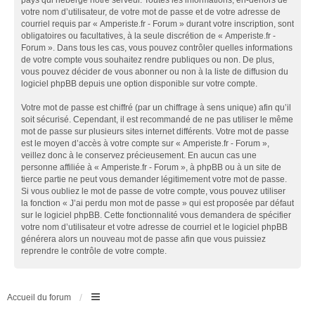
pays qui héberge notre serveur. Toutes les informations, en-dehors de
votre nom d’utilisateur, de votre mot de passe et de votre adresse de
courriel requis par « Amperiste.fr - Forum » durant votre inscription, sont
obligatoires ou facultatives, à la seule discrétion de « Amperiste.fr -
Forum ». Dans tous les cas, vous pouvez contrôler quelles informations
de votre compte vous souhaitez rendre publiques ou non. De plus,
vous pouvez décider de vous abonner ou non à la liste de diffusion du
logiciel phpBB depuis une option disponible sur votre compte.
Votre mot de passe est chiffré (par un chiffrage à sens unique) afin qu’il
soit sécurisé. Cependant, il est recommandé de ne pas utiliser le même
mot de passe sur plusieurs sites internet différents. Votre mot de passe
est le moyen d’accès à votre compte sur « Amperiste.fr - Forum »,
veillez donc à le conservez précieusement. En aucun cas une
personne affiliée à « Amperiste.fr - Forum », à phpBB ou à un site de
tierce partie ne peut vous demander légitimement votre mot de passe.
Si vous oubliez le mot de passe de votre compte, vous pouvez utiliser
la fonction « J’ai perdu mon mot de passe » qui est proposée par défaut
sur le logiciel phpBB. Cette fonctionnalité vous demandera de spécifier
votre nom d’utilisateur et votre adresse de courriel et le logiciel phpBB
générera alors un nouveau mot de passe afin que vous puissiez
reprendre le contrôle de votre compte.
Accueil du forum