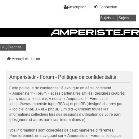
Inscription
Connexion
Sujets sans réponse
Sujets actifs
Amperiste.fr - Forum
FAQ
Rechercher
Communauté autour des hybrides rechargeables et électriques
Accueil du forum
Amperiste.fr - Forum - Politique de confidentialité
Cette politique de confidentialité explique en détail comment
« Amperiste.fr - Forum » et ses partenaires affiliés (désignés ci-après
par « nous », « notre », « nos », « Amperiste.fr - Forum » et
« http://www.amperiste.fr/phpBB3 ») et phpBB (désigné ci-après par
« logiciel phpBB » et « phpBB Limited ») utilisent toutes les
informations collectées lors des sessions d’utilisation de votre part
(désignées ci-après par « vos informations »).
Vos informations sont collectées de deux manières différentes.
Premièrement, en naviguant sur « Amperiste.fr - Forum », le logiciel