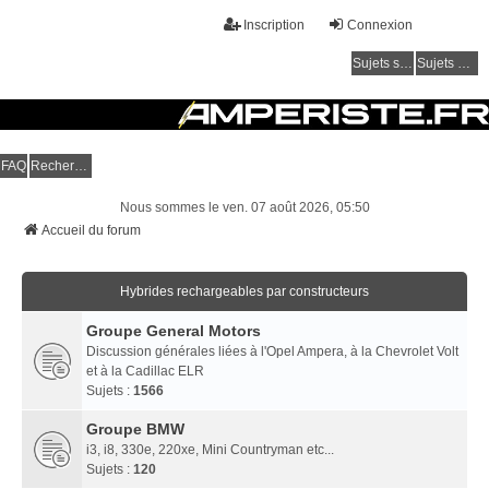
Inscription
Connexion
Sujets sans réponse
Sujets actifs
Amperiste.fr - Forum
FAQ
Rechercher
Communauté autour des hybrides rechargeables et électriques
Nous sommes le ven. 07 août 2026, 05:50
Accueil du forum
Hybrides rechargeables par constructeurs
Groupe General Motors
Discussion générales liées à l'Opel Ampera, à la Chevrolet Volt
et à la Cadillac ELR
Sujets :
1566
Groupe BMW
i3, i8, 330e, 220xe, Mini Countryman etc...
Sujets :
120