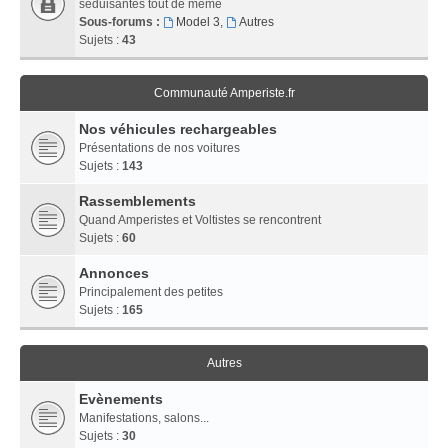
séduisantes tout de même
Sous-forums :
Model 3
,
Autres
Sujets :
43
Communauté Amperiste.fr
Nos véhicules rechargeables
Présentations de nos voitures
Sujets :
143
Rassemblements
Quand Amperistes et Voltistes se rencontrent
Sujets :
60
Annonces
Principalement des petites
Sujets :
165
Autres
Evènements
Manifestations, salons...
Sujets :
30