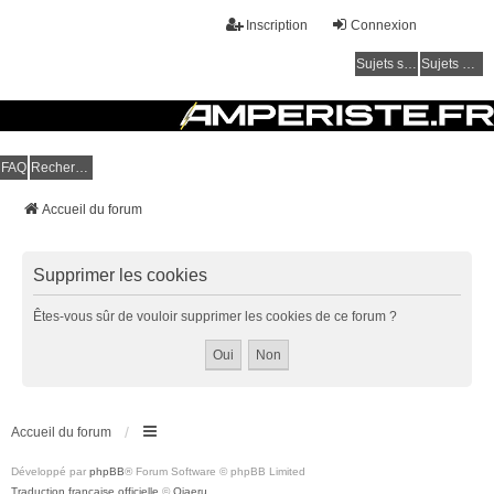
Inscription
Connexion
Sujets sans réponse
Sujets actifs
Amperiste.fr - Forum
FAQ
Rechercher
Communauté autour des hybrides rechargeables et électriques
Accueil du forum
Supprimer les cookies
Êtes-vous sûr de vouloir supprimer les cookies de ce forum ?
Accueil du forum
Développé par
phpBB
® Forum Software © phpBB Limited
Traduction française officielle
©
Qiaeru